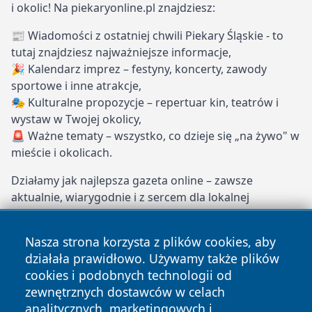
i okolic! Na piekaryonline.pl znajdziesz:
📰 Wiadomości z ostatniej chwili Piekary Śląskie - to
tutaj znajdziesz najważniejsze informacje,
🎉 Kalendarz imprez – festyny, koncerty, zawody
sportowe i inne atrakcje,
🎭 Kulturalne propozycje – repertuar kin, teatrów i
wystaw w Twojej okolicy,
🚨 Ważne tematy – wszystko, co dzieje się „na żywo" w
mieście i okolicach.
Działamy jak najlepsza gazeta online – zawsze
aktualnie, wiarygodnie i z sercem dla lokalnej
społeczności. Dołącz do naszych stałych czytelników i
bądź na bieżąco z Piekarami Śląskimi!
Nasza strona korzysta z plików cookies, aby
działała prawidłowo. Używamy także plików
piekaryonline.pl – Twoje miejskie oko i ucho!
cookies i podobnych technologii od
Copyright © 2026 piekaryonline.pl Wszystkie prawa
zewnętrznych dostawców w celach
zastrzeżone.
analitycznych, marketingowych i