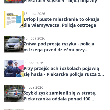
Piekarach Śląskich - będą objazdy
15 lipca 2026
Urlop i puste mieszkanie to okazja
dla włamywacza. Policja ostrzega
10 lipca 2026
Żniwa pod presją ryzyka - policja
ostrzega przed dziećmi przy
maszynach
9 lipca 2026
Przy przejściach i szkołach pojawią
się hasła - Piekarska policja rusza z
odblaskami
9 lipca 2026
Szybki zysk zamienił się w stratę.
Piekarzanka oddała ponad 100
tysięcy złotych