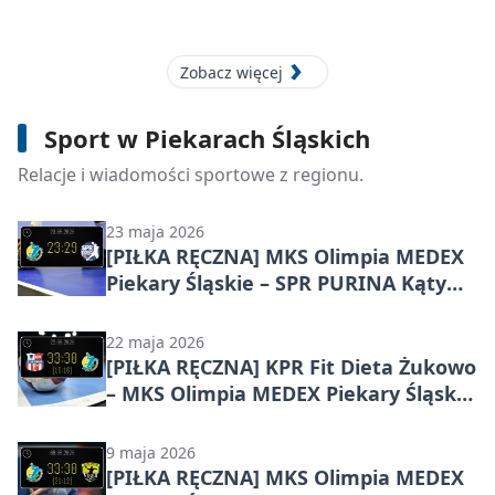
Zobacz więcej
24 maja 2026
[PIŁKA RĘCZNA] KSSPR Końskie – MKS
Sport w Piekarach Śląskich
Olimpia MEDEX Piekary Śląskie 30:38 –
I Liga Mężczyzn (Grupa C), wyjazdowa
Relacje i wiadomości sportowe z regionu.
wygrana piekarzan
23 maja 2026
[PIŁKA RĘCZNA] MKS Olimpia MEDEX
Piekary Śląskie – SPR PURINA Kąty
Wrocławskie 23:29 w 2. kolejce I Ligi
Mężczyzn (Grupa D)
22 maja 2026
[PIŁKA RĘCZNA] KPR Fit Dieta Żukowo
– MKS Olimpia MEDEX Piekary Śląskie
33:30 w I Lidze Mężczyzn (Grupa A) –
gospodarze skuteczniejsi w 1. kolejce
9 maja 2026
[PIŁKA RĘCZNA] MKS Olimpia MEDEX