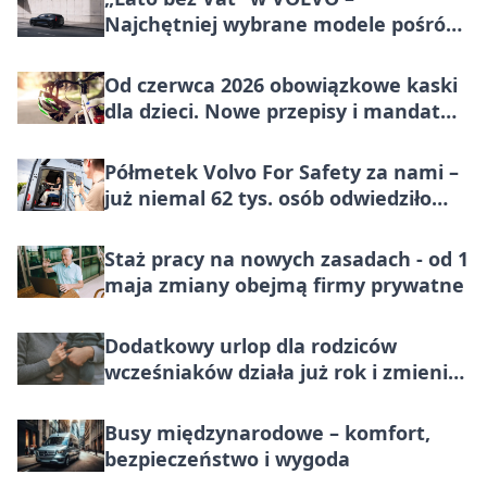
Najchętniej wybrane modele pośród
marek premium w Polsce, teraz
korzystniej o wartość większą niż VAT
Od czerwca 2026 obowiązkowe kaski
dla dzieci. Nowe przepisy i mandat
100 zł
Półmetek Volvo For Safety za nami –
już niemal 62 tys. osób odwiedziło
miasteczko bezpieczeństwa
Staż pracy na nowych zasadach - od 1
maja zmiany obejmą firmy prywatne
Dodatkowy urlop dla rodziców
wcześniaków działa już rok i zmienia
codzienność rodzin
Busy międzynarodowe – komfort,
bezpieczeństwo i wygoda