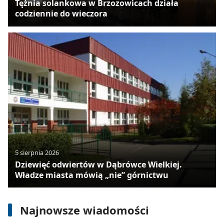
Tężnia solankowa w Brzozowicach działa
codziennie do wieczora
5 sierpnia 2026
Dziewięć odwiertów w Dąbrówce Wielkiej.
Władze miasta mówią „nie” górnictwu
7 sierpnia 2026
Fotowoltaika na dachu urzędu pracy.
Montaż zakończony
Najnowsze wiadomości