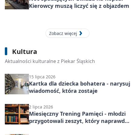
Kierowcy muszą liczyć się z objazdem
Zobacz więcej
23 lipca 2026
Kultura
Pokaż góry po swojemu i zgarnij bon
do Empiku
Aktualności kulturalne z Piekar Śląskich
15 lipca 2026
Kartka dla dziecka bohatera - narysuj
wiadomość, która zostaje
2 lipca 2026
Miesięczny Trening Pamięci - młodzi
przygotowali zeszyt, który naprawdę
się przyda