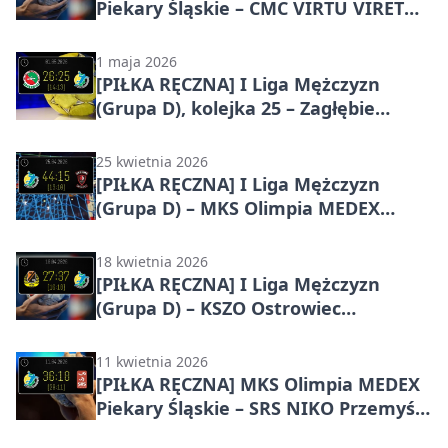
Piekary Śląskie – CMC VIRTU VIRET
Zawiercie 33:30 w I Lidze Mężczyzn
(Grupa D) – mecz na szczycie dla
1 maja 2026
gospodarzy
[PIŁKA RĘCZNA] I Liga Mężczyzn
(Grupa D), kolejka 25 – Zagłębie
Handball Team Sosnowiec – MKS
Olimpia MEDEX Piekary Śląskie 26:25
25 kwietnia 2026
w derbowym starciu czołówki
[PIŁKA RĘCZNA] I Liga Mężczyzn
(Grupa D) – MKS Olimpia MEDEX
Piekary Śląskie – UKS SMS Wybicki
Kielce 44:15. Gospodarze bezlitośni w
18 kwietnia 2026
24. kolejce
[PIŁKA RĘCZNA] I Liga Mężczyzn
(Grupa D) – KSZO Ostrowiec
Świętokrzyski – MKS Olimpia MEDEX
Piekary Śląskie 27:37
11 kwietnia 2026
[PIŁKA RĘCZNA] MKS Olimpia MEDEX
Piekary Śląskie – SRS NIKO Przemyśl
36:18 w I Lidze Mężczyzn (Grupa D) –