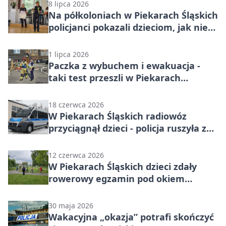
8 lipca 2026
Na półkoloniach w Piekarach Śląskich
policjanci pokazali dzieciom, jak nie
wpaść w kłopoty
1 lipca 2026
Paczka z wybuchem i ewakuacja -
taki test przeszli w Piekarach
Śląskich
18 czerwca 2026
W Piekarach Śląskich radiowóz
przyciągnął dzieci - policja ruszyła z
lekcjami o wakacjach
12 czerwca 2026
W Piekarach Śląskich dzieci zdały
rowerowy egzamin pod okiem
policjantów
30 maja 2026
Wakacyjna „okazja” potrafi skończyć