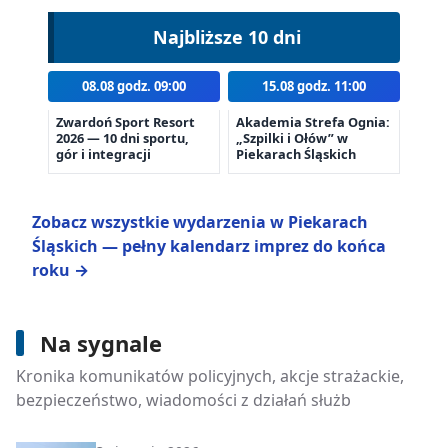
Najbliższe 10 dni
08.08 godz. 09:00
15.08 godz. 11:00
Zwardoń Sport Resort
Akademia Strefa Ognia:
2026 — 10 dni sportu,
„Szpilki i Ołów” w
gór i integracji
Piekarach Śląskich
Zobacz wszystkie wydarzenia w Piekarach
Śląskich — pełny kalendarz imprez do końca
roku →
Na sygnale
8 sierpnia 2026
74 wykroczenia w Piekarach Śląskich.
Kronika komunikatów policyjnych, akcje strażackie,
Policja sprawdzała prędkość
bezpieczeństwo, wiadomości z działań służb