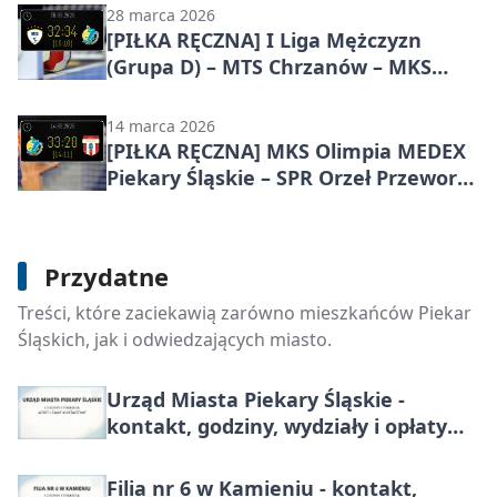
pewny domowy triumf gospodarzy w
28 marca 2026
22. kolejce
[PIŁKA RĘCZNA] I Liga Mężczyzn
(Grupa D) – MTS Chrzanów – MKS
Olimpia MEDEX Piekary Śląskie 32:34.
Goście z Piekar Śląskich wywożą
14 marca 2026
ważne dwa punkty
[PIŁKA RĘCZNA] MKS Olimpia MEDEX
Piekary Śląskie – SPR Orzeł Przeworsk
33:28 – ważne punkty w I Lidze
Mężczyzn (Grupa D)
Przydatne
Dom Pomocy Społecznej w Piekarach
Treści, które zaciekawią zarówno mieszkańców Piekar
Śląskich - kontakt, przyjęcie, godziny
Śląskich, jak i odwiedzających miasto.
Urząd Miasta Piekary Śląskie -
kontakt, godziny, wydziały i opłaty
skarbowe
Filia nr 6 w Kamieniu - kontakt,