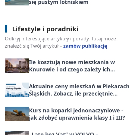
się pustym lotniskiem
Czy gotowe posiłki pomagają łatwiej
Lifestyle i poradniki
trzymać się założeń diety przez
Odkryj interesujące artykuły i porady. Tutaj może
dłuższy czas?
znaleźć się Twój artykuł –
zamów publikację
Ile kosztują nowe mieszkania w
Knurowie i od czego zależy ich
ostateczna cena?
Aktualne ceny mieszkań w Piekarach
Śląskich. Zobacz, ile przeciętnie
płacono za metr nieruchomości do
końca lipca 2026
Kurs na koparki jednonaczyniowe -
jak zdobyć uprawnienia klasy I i III?
„Lato bez Vat” w VOLVO –