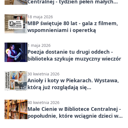
Centralnej - tydzień pełen małych
niespodzianek
18 maja 2026
MBP świętuje 80 lat - gala z filmem,
wspomnieniami i operetką
1 maja 2026
Poezja dostanie tu drugi oddech -
biblioteka szykuje muzyczny wieczór
30 kwietnia 2026
Anioły i koty w Piekarach. Wystawa,
którą już rozglądają się
kolekcjonerzy
30 kwietnia 2026
Małe Cienie w Bibliotece Centralnej -
popołudnie, które wciągnie dzieci w
świat książki