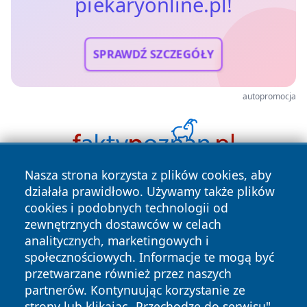
piekaryonline.pl!
SPRAWDŹ SZCZEGÓŁY
autopromocja
Nasza strona korzysta z plików cookies, aby
działała prawidłowo. Używamy także plików
cookies i podobnych technologii od
zewnętrznych dostawców w celach
analitycznych, marketingowych i
społecznościowych. Informacje te mogą być
Copyright © 2026 piekaryonline.pl Wszystkie prawa
przetwarzane również przez naszych
zastrzeżone.
partnerów. Kontynuując korzystanie ze
strony lub klikając „Przechodzę do serwisu",