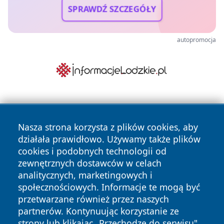
SPRAWDŹ SZCZEGÓŁY
autopromocja
Nasza strona korzysta z plików cookies, aby
działała prawidłowo. Używamy także plików
cookies i podobnych technologii od
zewnętrznych dostawców w celach
Copyright © 2026 piekaryonline.pl Wszystkie prawa
analitycznych, marketingowych i
zastrzeżone.
społecznościowych. Informacje te mogą być
przetwarzane również przez naszych
partnerów. Kontynuując korzystanie ze
Polityka
Polityka
News
Autorzy
strony lub klikając „Przechodzę do serwisu",
Prywatności
Cookies