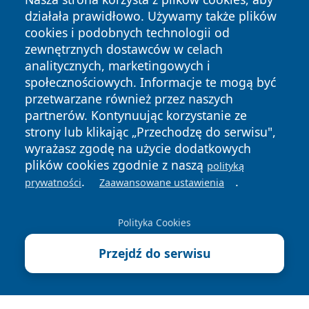
działała prawidłowo. Używamy także plików
cookies i podobnych technologii od
zewnętrznych dostawców w celach
analitycznych, marketingowych i
Copyright © 2026 piekaryonline.pl Wszystkie prawa
społecznościowych. Informacje te mogą być
zastrzeżone.
przetwarzane również przez naszych
partnerów. Kontynuując korzystanie ze
strony lub klikając „Przechodzę do serwisu",
Polityka
Polityka
wyrażasz zgodę na użycie dodatkowych
News
Autorzy
Prywatności
Cookies
plików cookies zgodnie z naszą
polityką
.
.
prywatności
Zaawansowane ustawienia
Polityka Cookies
Przejdź do serwisu