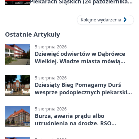
Piekarach Śląskich (24 października
2026)
Kolejne wydarzenia
Ostatnie Artykuły
5 sierpnia 2026
Dziewięć odwiertów w Dąbrówce
Wielkiej. Władze miasta mówią
„nie” górnictwu
5 sierpnia 2026
Dziesiąty Bieg Pomagamy Durś
wesprze podopiecznych piekarskich
WTZ
5 sierpnia 2026
Burza, awaria prądu albo
utrudnienia na drodze. RSO
ostrzeże mieszkańców