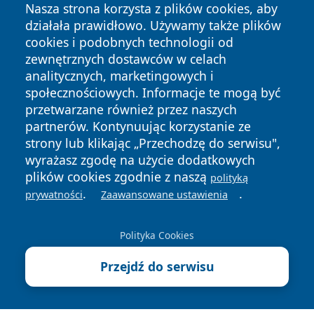
Nasza strona korzysta z plików cookies, aby
działała prawidłowo. Używamy także plików
cookies i podobnych technologii od
zewnętrznych dostawców w celach
analitycznych, marketingowych i
społecznościowych. Informacje te mogą być
Copyright © 2026 piekaryonline.pl Wszystkie prawa
przetwarzane również przez naszych
zastrzeżone.
partnerów. Kontynuując korzystanie ze
strony lub klikając „Przechodzę do serwisu",
Polityka
Polityka
wyrażasz zgodę na użycie dodatkowych
News
Autorzy
Prywatności
Cookies
plików cookies zgodnie z naszą
polityką
.
.
prywatności
Zaawansowane ustawienia
Polityka Cookies
Przejdź do serwisu