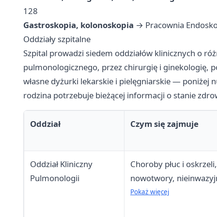
128
Gastroskopia, kolonoskopia
→ Pracownia Endoskopo
Oddziały szpitalne
Szpital prowadzi siedem oddziałów klinicznych o róż
pulmonologicznego, przez chirurgię i ginekologię, p
własne dyżurki lekarskie i pielęgniarskie — poniżej
rodzina potrzebuje bieżącej informacji o stanie zdro
Oddział
Czym się zajmuje
Oddział Kliniczny
Choroby płuc i oskrzel
Pulmonologii
nowotwory, nieinwazyj
mechaniczna, zespół 
Pokaż więcej
tlenem