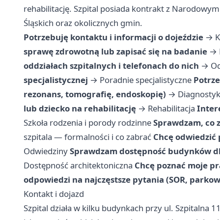
rehabilitację. Szpital posiada kontrakt z Narodow
Śląskich oraz okolicznych gmin.
Potrzebuję kontaktu i informacji o dojeździe
→
K
sprawę zdrowotną lub zapisać się na badanie
→
oddziałach szpitalnych i telefonach do nich
→
Od
specjalistycznej
→
Poradnie specjalistyczne
Potrze
rezonans, tomografię, endoskopię)
→
Diagnostyk
lub dziecko na rehabilitację
→
Rehabilitacja
Inter
Szkoła rodzenia i porody rodzinne
Sprawdzam, co z
szpitala — formalności i co zabrać
Chcę odwiedzić 
Odwiedziny
Sprawdzam dostępność budynków dla
Dostępność architektoniczna
Chcę poznać moje pr
odpowiedzi na najczęstsze pytania (SOR, parko
Kontakt i dojazd
Szpital działa w kilku budynkach przy ul. Szpitalna 