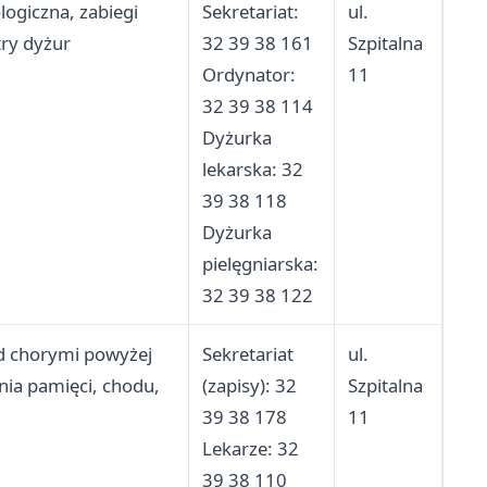
logiczna, zabiegi
Sekretariat:
ul.
32 39 38 166
ry dyżur
32 39 38 161
Szpitalna
Dyżurka
Ordynator:
11
lekarska II: 32
32 39 38 114
39 38 125
Dyżurka
Pielęgniarki:
lekarska: 32
32 39 38 141
39 38 118
Pielęgniarz
Dyżurka
oddziałowy:
pielęgniarska:
32 39 38 164
32 39 38 122
d chorymi powyżej
Sekretariat
ul.
nia pamięci, chodu,
(zapisy): 32
Szpitalna
39 38 178
11
Lekarze: 32
39 38 110