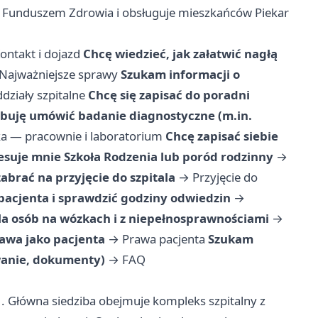
ym Funduszem Zdrowia i obsługuje mieszkańców Piekar
ontakt i dojazd
Chcę wiedzieć, jak załatwić nagłą
Najważniejsze sprawy
Szukam informacji o
działy szpitalne
Chcę się zapisać do poradni
buję umówić badanie diagnostyczne (m.in.
a — pracownie i laboratorium
Chcę zapisać siebie
esuje mnie Szkoła Rodzenia lub poród rodzinny
→
abrać na przyjęcie do szpitala
→
Przyjęcie do
pacjenta i sprawdzić godziny odwiedzin
→
 osób na wózkach i z niepełnosprawnościami
→
awa jako pacjenta
→
Prawa pacjenta
Szukam
wanie, dokumenty)
→
FAQ
11. Główna siedziba obejmuje kompleks szpitalny z