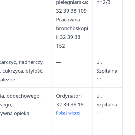
pielęgniarska:
nr 2/3
32 39 38 109
Pracownia
bronchoskopi
i: 32 39 38
152
tarczyc, nadnerczy,
—
ul.
 cukrzyca, otyłość,
Szpitalna
ależne
11
ia, oddechowego,
Ordynator:
ul.
wego,
32 39 38 199
Szpitalna
sywna opieka
Dyżurka
11
Pokaż więcej
lekarska
I/Sekretariat: