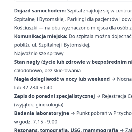
Dojazd samochodem:
Szpital znajduje się w centru
Szpitalnej i Bytomskiej. Parkingi dla pacjentów i od
Kościuszki — na obu wyznaczono miejsca dla osób 
Komunikacja miejska:
Do szpitala można dojechać
pobliżu ul. Szpitalnej i Bytomskiej.
Najważniejsze sprawy
Stan nagły (życie lub zdrowie w bezpośrednim n
całodobowo, bez skierowania
Nagła dolegliwość w nocy lub weekend
→ Nocna i
lub 32 284 50 40
Zapis do poradni specjalistycznej
→ Rejestracja C
(wyjątek: ginekologia)
Badania laboratoryjne
→ Punkt pobrań w Przychodni
w godz. 7.15 - 9.00
Rezonans, tomografia, USG, mammografia
→ Zakł