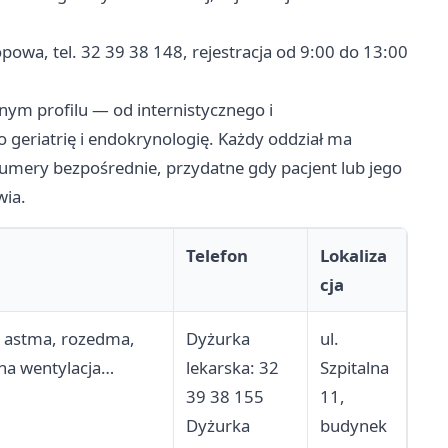
wa, tel. 32 39 38 148, rejestracja od 9:00 do 13:00
nym profilu — od internistycznego i
o geriatrię i endokrynologię. Każdy oddział ma
 numery bezpośrednie, przydatne gdy pacjent lub jego
wia.
Telefon
Lokaliza
cja
i, astma, rozedma,
Dyżurka
ul.
na wentylacja
lekarska: 32
Szpitalna
domowego leczenia
39 38 155
11,
Dyżurka
budynek