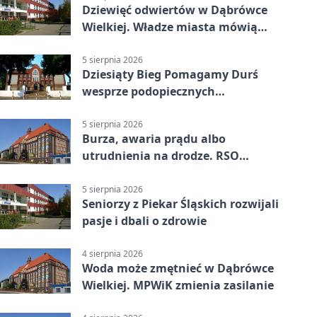
Dziewięć odwiertów w Dąbrówce
Wielkiej. Władze miasta mówią
„nie” górnictwu
5 sierpnia 2026
Dziesiąty Bieg Pomagamy Durś
wesprze podopiecznych
piekarskich WTZ
5 sierpnia 2026
Burza, awaria prądu albo
utrudnienia na drodze. RSO
ostrzeże mieszkańców
5 sierpnia 2026
Seniorzy z Piekar Śląskich rozwijali
pasje i dbali o zdrowie
4 sierpnia 2026
Woda może zmętnieć w Dąbrówce
Wielkiej. MPWiK zmienia zasilanie