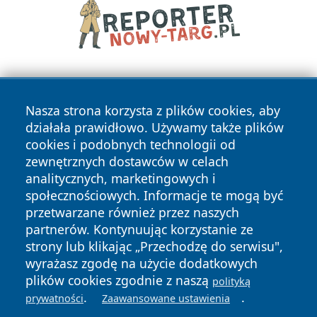
Nasza strona korzysta z plików cookies, aby
działała prawidłowo. Używamy także plików
cookies i podobnych technologii od
zewnętrznych dostawców w celach
Copyright © 2026 piekaryonline.pl Wszystkie prawa
analitycznych, marketingowych i
zastrzeżone.
społecznościowych. Informacje te mogą być
przetwarzane również przez naszych
partnerów. Kontynuując korzystanie ze
Polityka
Polityka
News
Autorzy
strony lub klikając „Przechodzę do serwisu",
Prywatności
Cookies
wyrażasz zgodę na użycie dodatkowych
plików cookies zgodnie z naszą
polityką
.
.
prywatności
Zaawansowane ustawienia