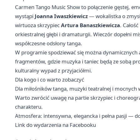
Carmen Tango Music Show to połączenie gęstej, emo
wystąpi
Joanna Iwaszkiewicz
— wokalistka o zmys
wirtuoza skrzypiec
Artura Banaszkiewicza
. Całość
orkiestralnej głębi i dramaturgii. Wieczór dopełni m
współczesne odsłony tanga.
W programie spodziewać się można dynamicznych a
fragmentów, gdzie muzyka i taniec będą ze sobą pro
kulturalny wypad z przyjaciółmi.
Dla kogo i co warto zobaczyć
Dla miłośników tanga, muzyki teatralnej i mocnych 
Warto zwrócić uwagę na partie skrzypiec i choreogr
charakteru.
Atmosfera: intensywna, elegancka i pełna pasji — d
Link do wydarzenia na Facebooku