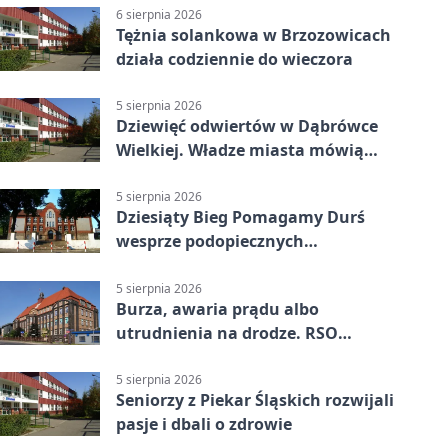
6 sierpnia 2026
Tężnia solankowa w Brzozowicach
działa codziennie do wieczora
5 sierpnia 2026
Dziewięć odwiertów w Dąbrówce
Wielkiej. Władze miasta mówią
„nie” górnictwu
5 sierpnia 2026
Dziesiąty Bieg Pomagamy Durś
wesprze podopiecznych
piekarskich WTZ
5 sierpnia 2026
Burza, awaria prądu albo
utrudnienia na drodze. RSO
ostrzeże mieszkańców
5 sierpnia 2026
Seniorzy z Piekar Śląskich rozwijali
pasje i dbali o zdrowie