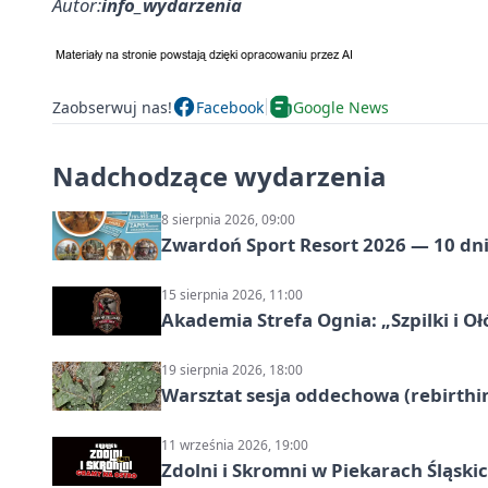
Autor:
info_wydarzenia
Zaobserwuj nas!
Facebook
Google News
Nadchodzące wydarzenia
8 sierpnia 2026, 09:00
Zwardoń Sport Resort 2026 — 10 dni 
15 sierpnia 2026, 11:00
Akademia Strefa Ognia: „Szpilki i O
19 sierpnia 2026, 18:00
Warsztat sesja oddechowa (rebirthin
11 września 2026, 19:00
Zdolni i Skromni w Piekarach Śląski