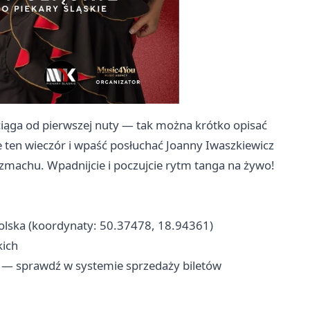
ciąga od pierwszej nuty — tak można krótko opisać
ten wieczór i wpaść posłuchać Joanny Iwaszkiewicz
ozmachu. Wpadnijcie i poczujcie rytm tanga na żywo!
Polska (koordynaty: 50.37478, 18.94361)
kich
) — sprawdź w systemie sprzedaży biletów