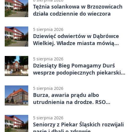
Tężnia solankowa w Brzozowicach
działa codziennie do wieczora
5 sierpnia 2026
Dziewięć odwiertów w Dąbrówce
Wielkiej. Władze miasta mówią
„nie” górnictwu
5 sierpnia 2026
Dziesiąty Bieg Pomagamy Durś
wesprze podopiecznych piekarskich
WTZ
5 sierpnia 2026
Burza, awaria prądu albo
utrudnienia na drodze. RSO
ostrzeże mieszkańców
5 sierpnia 2026
Seniorzy z Piekar Śląskich rozwijali
pasje i dbali o zdrowie