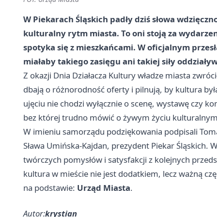
W Piekarach Śląskich padły dziś słowa wdzięczn
kulturalny rytm miasta. To oni stoją za wydarze
spotyka się z mieszkańcami. W oficjalnym przesł
miałaby takiego zasięgu ani takiej siły oddziały
Z okazji Dnia Działacza Kultury władze miasta zwróc
dbają o różnorodność oferty i pilnują, by kultura b
ujęciu nie chodzi wyłącznie o scenę, wystawę czy kon
bez której trudno mówić o żywym życiu kulturalnym
W imieniu samorządu podziękowania podpisali Toma
Sława Umińska-Kajdan, prezydent Piekar Śląskich. Wr
twórczych pomysłów i satysfakcji z kolejnych przedsi
kultura w mieście nie jest dodatkiem, lecz ważną czę
na podstawie:
Urząd Miasta
.
Autor:
krystian