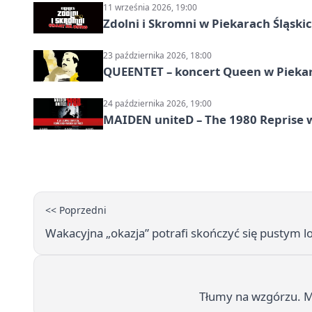
11 września 2026, 19:00
Zdolni i Skromni w Piekarach Śląski
23 października 2026, 18:00
QUEENTET – koncert Queen w Pieka
24 października 2026, 19:00
MAIDEN uniteD – The 1980 Reprise w
<< Poprzedni
Wakacyjna „okazja” potrafi skończyć się pustym l
Tłumy na wzgórzu. Mę