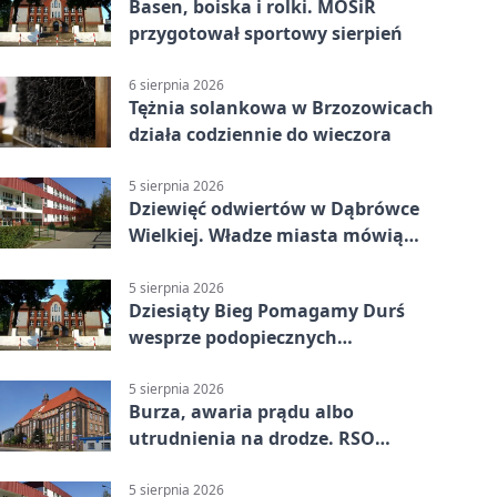
Basen, boiska i rolki. MOSiR
przygotował sportowy sierpień
6 sierpnia 2026
Tężnia solankowa w Brzozowicach
działa codziennie do wieczora
5 sierpnia 2026
Dziewięć odwiertów w Dąbrówce
Wielkiej. Władze miasta mówią
„nie” górnictwu
5 sierpnia 2026
Dziesiąty Bieg Pomagamy Durś
wesprze podopiecznych
piekarskich WTZ
5 sierpnia 2026
Burza, awaria prądu albo
utrudnienia na drodze. RSO
ostrzeże mieszkańców
5 sierpnia 2026