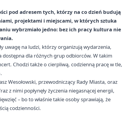
ości pod adresem tych, którzy na co dzień budują
niami, projektami i miejscami, w których sztuka
aniu wybrzmiało jedno: bez ich pracy kultura nie
wania.
iły uwagę na ludzi, którzy organizują wydarzenia,
yła dostępna dla różnych grup odbiorców. W takim
cert. Chodzi także o cierpliwą, codzienną pracę w tle,
.
sz Wesołowski, przewodniczący Rady Miasta, oraz
az z nimi popłynęły życzenia niegasnącej energii,
ęwzięć – bo to właśnie takie osoby sprawiają, że
ścią codzienności.