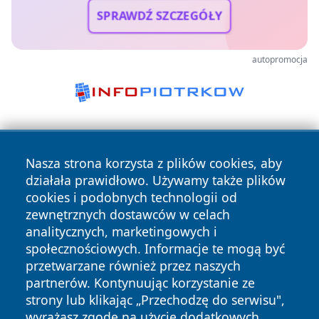
SPRAWDŹ SZCZEGÓŁY
autopromocja
Nasza strona korzysta z plików cookies, aby
działała prawidłowo. Używamy także plików
cookies i podobnych technologii od
zewnętrznych dostawców w celach
Copyright © 2026 piekaryonline.pl Wszystkie prawa
analitycznych, marketingowych i
zastrzeżone.
społecznościowych. Informacje te mogą być
przetwarzane również przez naszych
partnerów. Kontynuując korzystanie ze
Polityka
Polityka
News
Autorzy
strony lub klikając „Przechodzę do serwisu",
Prywatności
Cookies
wyrażasz zgodę na użycie dodatkowych