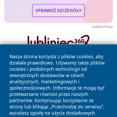
SPRAWDŹ SZCZEGÓŁY
autopromocja
Nasza strona korzysta z plików cookies, aby
działała prawidłowo. Używamy także plików
cookies i podobnych technologii od
zewnętrznych dostawców w celach
analitycznych, marketingowych i
społecznościowych. Informacje te mogą być
Copyright © 2026 piekaryonline.pl Wszystkie prawa
przetwarzane również przez naszych
zastrzeżone.
partnerów. Kontynuując korzystanie ze
strony lub klikając „Przechodzę do serwisu",
wyrażasz zgodę na użycie dodatkowych
Polityka
Polityka