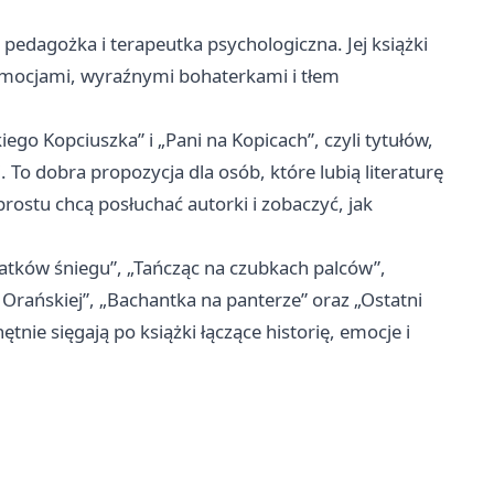
a pedagożka i terapeutka psychologiczna. Jej książki
z emocjami, wyraźnymi bohaterkami i tłem
go Kopciuszka” i „Pani na Kopicach”, czyli tytułów,
i. To dobra propozycja dla osób, które lubią literaturę
prostu chcą posłuchać autorki i zobaczyć, jak
łatków śniegu”, „Tańcząc na czubkach palców”,
 Orańskiej”, „Bachantka na panterze” oraz „Ostatni
nie sięgają po książki łączące historię, emocje i