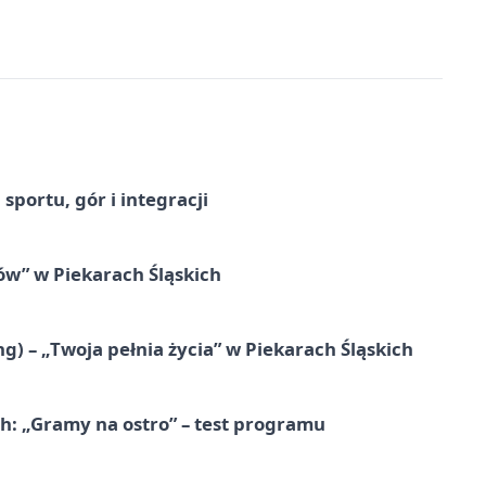
sportu, gór i integracji
łów” w Piekarach Śląskich
g) – „Twoja pełnia życia” w Piekarach Śląskich
ch: „Gramy na ostro” – test programu