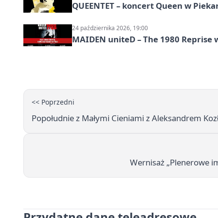
QUEENTET – koncert Queen w Pieka
24 października 2026, 19:00
MAIDEN uniteD – The 1980 Reprise w
<< Poprzedni
Popołudnie z Małymi Cieniami z Aleksandrem Kozł
Wernisaż „Plenerowe imp
Przydatne dane teleadresowe