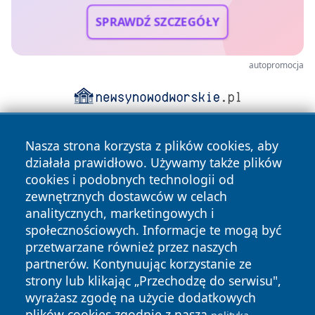
SPRAWDŹ SZCZEGÓŁY
autopromocja
Nasza strona korzysta z plików cookies, aby
działała prawidłowo. Używamy także plików
cookies i podobnych technologii od
zewnętrznych dostawców w celach
analitycznych, marketingowych i
Copyright © 2026 piekaryonline.pl Wszystkie prawa
społecznościowych. Informacje te mogą być
zastrzeżone.
przetwarzane również przez naszych
partnerów. Kontynuując korzystanie ze
strony lub klikając „Przechodzę do serwisu",
Polityka
Polityka
News
Autorzy
wyrażasz zgodę na użycie dodatkowych
Prywatności
Cookies
plików cookies zgodnie z naszą