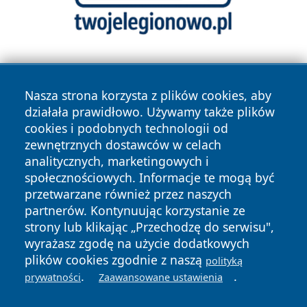
Nasza strona korzysta z plików cookies, aby
działała prawidłowo. Używamy także plików
cookies i podobnych technologii od
zewnętrznych dostawców w celach
Copyright © 2026 piekaryonline.pl Wszystkie prawa
analitycznych, marketingowych i
zastrzeżone.
społecznościowych. Informacje te mogą być
przetwarzane również przez naszych
partnerów. Kontynuując korzystanie ze
Polityka
Polityka
News
Autorzy
strony lub klikając „Przechodzę do serwisu",
Prywatności
Cookies
wyrażasz zgodę na użycie dodatkowych
plików cookies zgodnie z naszą
polityką
.
.
prywatności
Zaawansowane ustawienia