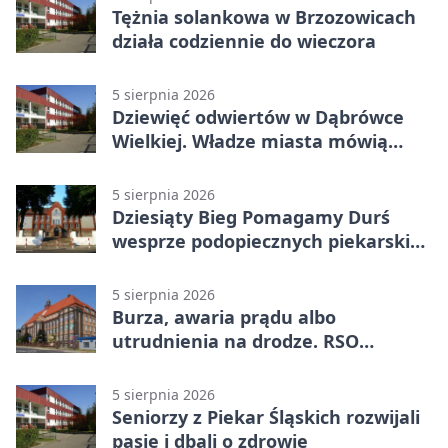
Tężnia solankowa w Brzozowicach
działa codziennie do wieczora
5 sierpnia 2026
Dziewięć odwiertów w Dąbrówce
Wielkiej. Władze miasta mówią
„nie” górnictwu
5 sierpnia 2026
Dziesiąty Bieg Pomagamy Durś
wesprze podopiecznych piekarskich
WTZ
5 sierpnia 2026
Burza, awaria prądu albo
utrudnienia na drodze. RSO
ostrzeże mieszkańców
5 sierpnia 2026
Seniorzy z Piekar Śląskich rozwijali
pasje i dbali o zdrowie