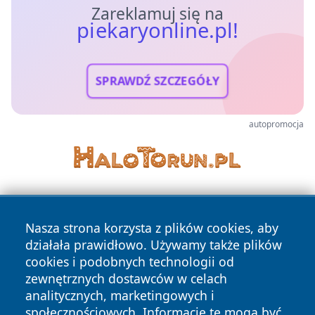
Zareklamuj się na
piekaryonline.pl!
SPRAWDŹ SZCZEGÓŁY
autopromocja
Nasza strona korzysta z plików cookies, aby
działała prawidłowo. Używamy także plików
cookies i podobnych technologii od
zewnętrznych dostawców w celach
Copyright © 2026 piekaryonline.pl Wszystkie prawa
analitycznych, marketingowych i
zastrzeżone.
społecznościowych. Informacje te mogą być