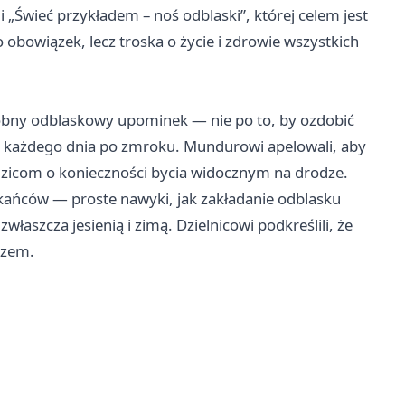
i „Świeć przykładem – noś odblaski”, której celem jest
 obowiązek, lecz troska o życie i zdrowie wszystkich
obny odblaskowy upominek — nie po to, by ozdobić
ów każdego dnia po zmroku. Mundurowi apelowali, aby
dzicom o konieczności bycia widocznym na drodze.
szkańców — proste nawyki, jak zakładanie odblasku
aszcza jesienią i zimą. Dzielnicowi podkreślili, że
razem.