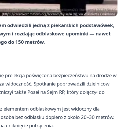
łem odwiedzili jedną z piekarskich podstawówek,
owym i rozdając odblaskowe upominki — nawet
ego do 150 metrów.
się prelekcja poświęcona bezpieczeństwu na drodze w
a widoczność. Spotkanie poprowadzili dzielnicowi
iczył także Poseł na Sejm RP, który dołączył do
y z elementem odblaskowym jest widoczny dla
 osoba bez odblasku dopiero z około 20–30 metrów.
a uniknięcie potrącenia.