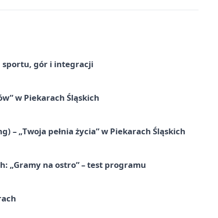
sportu, gór i integracji
łów” w Piekarach Śląskich
g) – „Twoja pełnia życia” w Piekarach Śląskich
ch: „Gramy na ostro” – test programu
rach