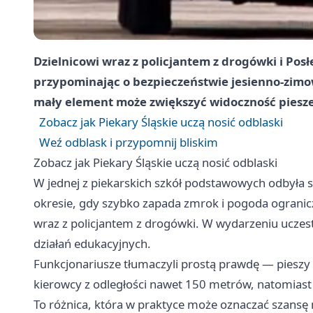
Dzielnicowi wraz z policjantem z drogówki i Pos
przypominając o bezpieczeństwie jesienno‑zim
mały element może zwiększyć widoczność piesz
Zobacz jak Piekary Śląskie uczą nosić odblaski
Weź odblask i przypomnij bliskim
Zobacz jak Piekary Śląskie uczą nosić odblaski
W jednej z piekarskich szkół podstawowych odbyła 
okresie, gdy szybko zapada zmrok i pogoda ogranicz
wraz z policjantem z drogówki. W wydarzeniu uczestn
działań edukacyjnych.
Funkcjonariusze tłumaczyli prostą prawdę — piesz
kierowcy z odległości nawet 150 metrów, natomiast
To różnica, która w praktyce może oznaczać szansę n