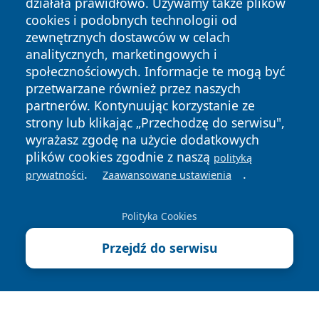
działała prawidłowo. Używamy także plików
cookies i podobnych technologii od
zewnętrznych dostawców w celach
analitycznych, marketingowych i
społecznościowych. Informacje te mogą być
przetwarzane również przez naszych
partnerów. Kontynuując korzystanie ze
strony lub klikając „Przechodzę do serwisu",
wyrażasz zgodę na użycie dodatkowych
plików cookies zgodnie z naszą
polityką
Copyright © 2026 piekaryonline.pl Wszystkie prawa
.
.
prywatności
Zaawansowane ustawienia
zastrzeżone.
Polityka Cookies
Polityka
Polityka
News
Autorzy
Przejdź do serwisu
Prywatności
Cookies