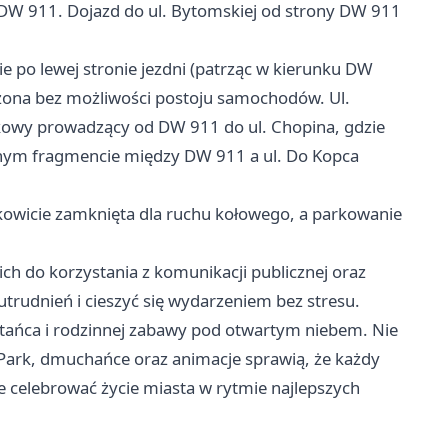
 DW 911. Dojazd do ul. Bytomskiej od strony DW 911
e po lewej stronie jezdni (patrząc w kierunku DW
zona bez możliwości postoju samochodów. Ul.
kowy prowadzący od DW 911 do ul. Chopina, gdzie
nym fragmencie między DW 911 a ul. Do Kopca
kowicie zamknięta dla ruchu kołowego, a parkowanie
ch do korzystania z komunikacji publicznej oraz
trudnień i cieszyć się wydarzeniem bez stresu.
, tańca i rodzinnej zabawy pod otwartym niebem. Nie
a-Park, dmuchańce oraz animacje sprawią, że każdy
nie celebrować życie miasta w rytmie najlepszych