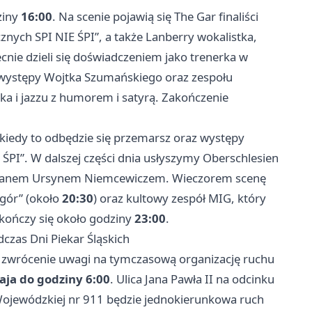
ziny
16:00
. Na scenie pojawią się The Gar finaliści
nych SPI NIE ŚPI”, a także Lanberry wokalistka,
ecnie dzieli się doświadczeniem jako trenerka w
 występy Wojtka Szumańskiego oraz zespołu
ska i jazzu z humorem i satyrą. Zakończenie
 kiedy to odbędzie się przemarsz oraz występy
 ŚPI”. W dalszej części dnia usłyszymy Oberschlesien
ulianem Ursynem Niemcewiczem. Wieczorem scenę
gór” (około
20:30
) oraz kultowy zespół MIG, który
kończy się około godziny
23:00
.
zas Dni Piekar Śląskich
o zwrócenie uwagi na tymczasową organizację ruchu
aja do godziny 6:00
. Ulica Jana Pawła II na odcinku
ojewódzkiej nr 911 będzie jednokierunkowa ruch