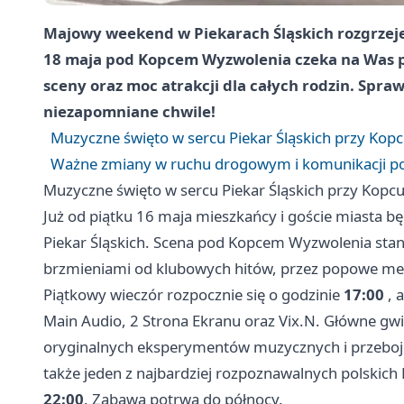
Majowy weekend w Piekarach Śląskich rozgrzeje
18 maja pod Kopcem Wyzwolenia czeka na Was p
sceny oraz moc atrakcji dla całych rodzin. Spra
niezapomniane chwile!
Muzyczne święto w sercu Piekar Śląskich przy Kop
Ważne zmiany w ruchu drogowym i komunikacji pod
Muzyczne święto w sercu Piekar Śląskich przy Kopc
Już od piątku 16 maja mieszkańcy i goście miasta b
Piekar Śląskich. Scena pod Kopcem Wyzwolenia stan
brzmieniami od klubowych hitów, przez popowe melo
Piątkowy wieczór rozpocznie się o godzinie
17:00
, 
Main Audio, 2 Strona Ekranu oraz Vix.N. Główne gw
oryginalnych eksperymentów muzycznych i przebojo
także jeden z najbardziej rozpoznawalnych polskich
22:00
. Zabawa potrwa do północy.