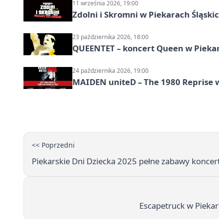
11 września 2026, 19:00
Zdolni i Skromni w Piekarach Śląski
23 października 2026, 18:00
QUEENTET – koncert Queen w Pieka
24 października 2026, 19:00
MAIDEN uniteD – The 1980 Reprise w
<< Poprzedni
Piekarskie Dni Dziecka 2025 pełne zabawy koncer
Escapetruck w Piekar