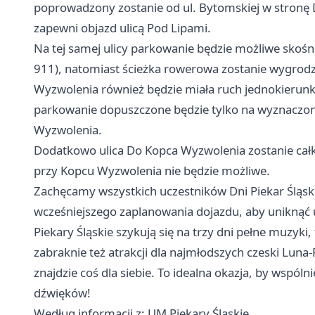
poprowadzony zostanie od ul. Bytomskiej w stronę
zapewni objazd ulicą Pod Lipami.
Na tej samej ulicy parkowanie będzie możliwe skośni
911), natomiast ścieżka rowerowa zostanie wygrod
Wyzwolenia również będzie miała ruch jednokierun
parkowanie dopuszczone będzie tylko na wyznaczo
Wyzwolenia.
Dodatkowo ulica Do Kopca Wyzwolenia zostanie cał
przy Kopcu Wyzwolenia nie będzie możliwe.
Zachęcamy wszystkich uczestników Dni Piekar Śląski
wcześniejszego zaplanowania dojazdu, aby uniknąć u
Piekary Śląskie
szykują się na trzy dni pełne muzyki
zabraknie też atrakcji dla najmłodszych czeski Lun
znajdzie coś dla siebie. To idealna okazja, by wspól
dźwięków!
Według informacji z: UM Piekary Śląskie