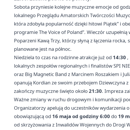
Sobota przyniesie kolejne muzyczne emocje od god
lokalnego Przeglądu Amatorskich Twórczości Muzycz
która zdobyła popularność dzięki hitowi Piątek” i ob
programie The Voice of Poland”. Wieczór uzupełnią
Poparzeni Kawą Trzy, którzy słyną z łączenia rocka, 
planowane jest na północ.
Niedziela to czas na rodzinne atrakcje już od
14:30
,
lokalnych zespołów regionalnych i finalistów SPI NIE
oraz Big Magnetic Band z Marcinem Roszakiem i J
opanują Kordian ze swoim przebojem Dziewczyna z 
zakończy muzyczne święto około
21:30
. Impreza za
Ważne zmiany w ruchu drogowym i komunikacji podc
Organizatorzy apelują do uczestników wydarzenia 
obowiązującą od
16 maja od godziny 6:00
do
19 m
od skrzyżowania z Inwalidów Wojennych do Drogi W