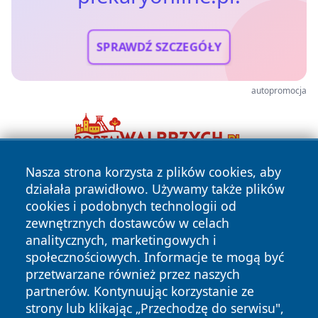
SPRAWDŹ SZCZEGÓŁY
autopromocja
Nasza strona korzysta z plików cookies, aby
działała prawidłowo. Używamy także plików
cookies i podobnych technologii od
zewnętrznych dostawców w celach
analitycznych, marketingowych i
społecznościowych. Informacje te mogą być
Copyright © 2026 piekaryonline.pl Wszystkie prawa
przetwarzane również przez naszych
zastrzeżone.
partnerów. Kontynuując korzystanie ze
strony lub klikając „Przechodzę do serwisu",