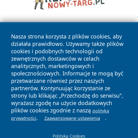
Nasza strona korzysta z plików cookies, aby
działała prawidłowo. Używamy także plików
cookies i podobnych technologii od
zewnętrznych dostawców w celach
Copyright © 2026 piekaryonline.pl Wszystkie prawa
analitycznych, marketingowych i
zastrzeżone.
społecznościowych. Informacje te mogą być
przetwarzane również przez naszych
partnerów. Kontynuując korzystanie ze
Polityka
Polityka
News
Autorzy
strony lub klikając „Przechodzę do serwisu",
Prywatności
Cookies
wyrażasz zgodę na użycie dodatkowych
plików cookies zgodnie z naszą
polityką
.
.
prywatności
Zaawansowane ustawienia
Polityka Cookies