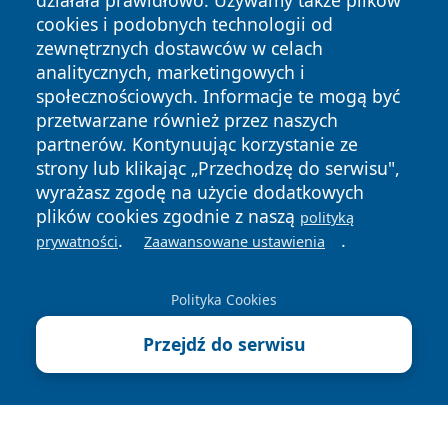
działała prawidłowo. Używamy także plików
cookies i podobnych technologii od
zewnętrznych dostawców w celach
analitycznych, marketingowych i
społecznościowych. Informacje te mogą być
przetwarzane również przez naszych
partnerów. Kontynuując korzystanie ze
strony lub klikając „Przechodzę do serwisu",
Copyright © 2026 piekaryonline.pl Wszystkie prawa
wyrażasz zgodę na użycie dodatkowych
zastrzeżone.
plików cookies zgodnie z naszą
polityką
.
.
prywatności
Zaawansowane ustawienia
Polityka
Polityka
News
Autorzy
Prywatności
Cookies
Polityka Cookies
Przejdź do serwisu