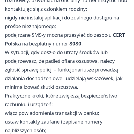
rozmówcy, dzwoniąc na oficjalny numer instytucji lub
kontaktując się z członkiem rodziny;
nigdy nie instaluj aplikacji do zdalnego dostępu na
prośbę nieznajomego;
podejrzane SMS-y można przesyłać do zespołu
CERT
Polska
na bezpłatny numer
8080
.
W sytuacji, gdy doszło do utraty środków lub
podejrzewasz, że padłeś ofiarą oszustwa, należy
zgłosić sprawę policji – funkcjonariusze prowadzą
działania dochodzeniowe i udzielają wskazówek, jak
minimalizować skutki oszustwa.
Praktyczne kroki, które zwiększą bezpieczeństwo
rachunku i urządzeń:
włącz powiadomienia transakcji w banku;
ustaw kontakty zaufane i zapisane numery
najbliższych osób;