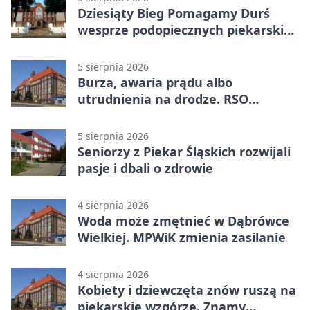
Dziesiąty Bieg Pomagamy Durś
wesprze podopiecznych piekarskich
WTZ
5 sierpnia 2026
Burza, awaria prądu albo
utrudnienia na drodze. RSO
ostrzeże mieszkańców
5 sierpnia 2026
Seniorzy z Piekar Śląskich rozwijali
pasje i dbali o zdrowie
4 sierpnia 2026
Woda może zmętnieć w Dąbrówce
Wielkiej. MPWiK zmienia zasilanie
4 sierpnia 2026
Kobiety i dziewczęta znów ruszą na
piekarskie wzgórze. Znamy