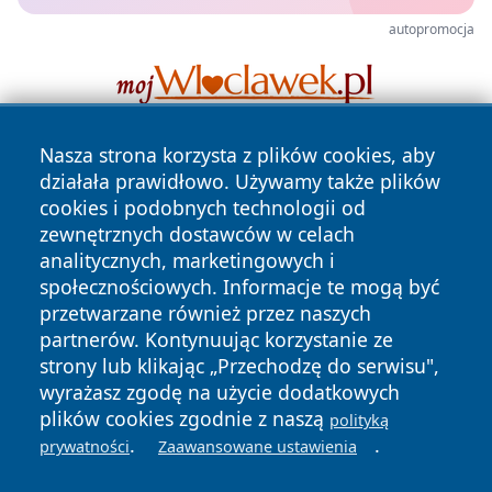
autopromocja
Nasza strona korzysta z plików cookies, aby
działała prawidłowo. Używamy także plików
cookies i podobnych technologii od
zewnętrznych dostawców w celach
analitycznych, marketingowych i
społecznościowych. Informacje te mogą być
Copyright © 2026 piekaryonline.pl Wszystkie prawa
zastrzeżone.
przetwarzane również przez naszych
partnerów. Kontynuując korzystanie ze
strony lub klikając „Przechodzę do serwisu",
Polityka
Polityka
wyrażasz zgodę na użycie dodatkowych
News
Autorzy
Prywatności
Cookies
plików cookies zgodnie z naszą
polityką
.
.
prywatności
Zaawansowane ustawienia