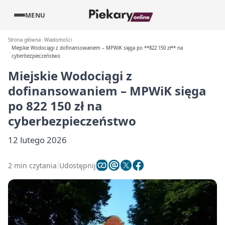
MENU
Strona główna
Wiadomości
Miejskie Wodociągi z dofinansowaniem – MPWiK sięga po **822 150 zł** na
cyberbezpieczeństwo
Miejskie Wodociągi z
dofinansowaniem – MPWiK sięga
po
822 150 zł
na
cyberbezpieczeństwo
12 lutego 2026
2 min czytania
Udostępnij