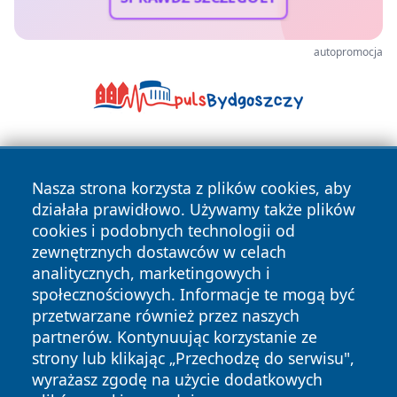
autopromocja
Nasza strona korzysta z plików cookies, aby
działała prawidłowo. Używamy także plików
cookies i podobnych technologii od
zewnętrznych dostawców w celach
Copyright © 2026 piekaryonline.pl Wszystkie prawa
analitycznych, marketingowych i
zastrzeżone.
społecznościowych. Informacje te mogą być
przetwarzane również przez naszych
partnerów. Kontynuując korzystanie ze
Polityka
Polityka
News
Autorzy
strony lub klikając „Przechodzę do serwisu",
Prywatności
Cookies
wyrażasz zgodę na użycie dodatkowych