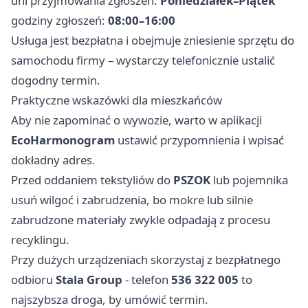
dni przyjmowania zgłoszeń:
Poniedziałek–Piątek
godziny zgłoszeń:
08:00–16:00
Usługa jest bezpłatna i obejmuje zniesienie sprzętu do
samochodu firmy – wystarczy telefonicznie ustalić
dogodny termin.
Praktyczne wskazówki dla mieszkańców
Aby nie zapominać o wywozie, warto w aplikacji
EcoHarmonogram
ustawić przypomnienia i wpisać
dokładny adres.
Przed oddaniem tekstyliów do
PSZOK
lub pojemnika
usuń wilgoć i zabrudzenia, bo mokre lub silnie
zabrudzone materiały zwykle odpadają z procesu
recyklingu.
Przy dużych urządzeniach skorzystaj z bezpłatnego
odbioru
Stala Group
- telefon
536 322 005
to
najszybsza droga, by umówić termin.