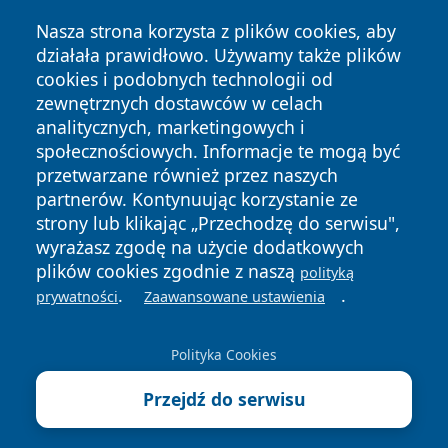
Nasza strona korzysta z plików cookies, aby
działała prawidłowo. Używamy także plików
cookies i podobnych technologii od
zewnętrznych dostawców w celach
analitycznych, marketingowych i
społecznościowych. Informacje te mogą być
Copyright © 2026 piekaryonline.pl Wszystkie prawa
przetwarzane również przez naszych
zastrzeżone.
partnerów. Kontynuując korzystanie ze
strony lub klikając „Przechodzę do serwisu",
wyrażasz zgodę na użycie dodatkowych
Polityka
Polityka
plików cookies zgodnie z naszą
News
Autorzy
polityką
Prywatności
Cookies
.
.
prywatności
Zaawansowane ustawienia
Polityka Cookies
Przejdź do serwisu