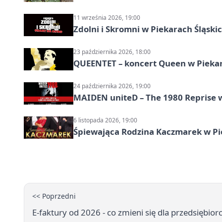
11 września 2026, 19:00
Zdolni i Skromni w Piekarach Śląski
23 października 2026, 18:00
QUEENTET – koncert Queen w Pieka
24 października 2026, 19:00
MAIDEN uniteD – The 1980 Reprise w
6 listopada 2026, 19:00
Śpiewająca Rodzina Kaczmarek w Pi
<< Poprzedni
E-faktury od 2026 - co zmieni się dla przedsiębio