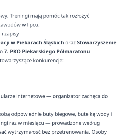
mowy. Treningi mają pomóc tak rozłożyć
zawodów w lipcu.
i zapisy
acji w Piekarach Śląskich
oraz
Stowarzyszenie
do
7. PKO Piekarskiego Półmaratonu
 towarzyszące konkurencje:
mularze internetowe — organizator zachęca do
e sobą odpowiednie buty biegowe, butelkę wody i
ingi raz w miesiącu — prowadzone według
 wytrzymałość bez przetrenowania. Osoby