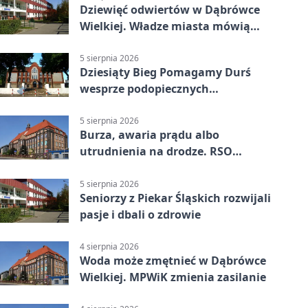
Dziewięć odwiertów w Dąbrówce
Wielkiej. Władze miasta mówią
„nie” górnictwu
5 sierpnia 2026
Dziesiąty Bieg Pomagamy Durś
wesprze podopiecznych
piekarskich WTZ
5 sierpnia 2026
Burza, awaria prądu albo
utrudnienia na drodze. RSO
ostrzeże mieszkańców
5 sierpnia 2026
Seniorzy z Piekar Śląskich rozwijali
pasje i dbali o zdrowie
4 sierpnia 2026
Woda może zmętnieć w Dąbrówce
Wielkiej. MPWiK zmienia zasilanie