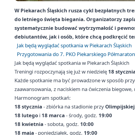
W Piekarach Śląskich rusza cykl bezpłatnych t
do letniego święta biegania. Organizatorzy zapl
systematycznie budować wytrzymałość i pewnoś
debiutantów, jak i osób, które chcą podkręcić 
Jak będą wyglądać spotkania w Piekarach Śląskich
Przygotowania do 7. PKO Piekarskiego Półmaratonu
Jak będą wyglądać spotkania w Piekarach Śląskich
Treningi rozpoczynają się już w niedzielę
18 styczni
Każde spotkanie ma być prowadzone w sposób przy
zaawansowania, z naciskiem na ćwiczenia biegowe, 
Harmonogram spotkań:
18 stycznia
- zbiórka na stadionie przy
Olimpijskiej
18 lutego
i
18 marca
- środy, godz.
19:00
18 kwietnia
- sobota, godz.
10:00
18 maja
- poniedziałek, godz.
19:00