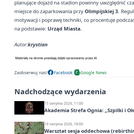
planujące dojazd na stadion powinny uwzględnić cz
miejsce do zaparkowania przy
Olimpijskiej 3
. Regu
motywacji i poprawę techniki, co procentuje podcza
na podstawie:
Urząd Miasta
.
Autor:
krystian
Zaobserwuj nas!
Facebook
Google News
Nadchodzące wydarzenia
15 sierpnia 2026, 11:00
Akademia Strefa Ognia: „Szpilki i O
19 sierpnia 2026, 18:00
Warsztat sesja oddechowa (rebirthin