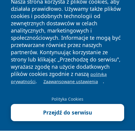
Nasza strona korzysta z plików cookies, aby
działała prawidłowo. Używamy także plików
cookies i podobnych technologii od
zewnętrznych dostawców w celach
analitycznych, marketingowych i
Copyright © 2026 piekaryonline.pl Wszystkie prawa
społecznościowych. Informacje te mogą być
zastrzeżone.
przetwarzane również przez naszych
partnerów. Kontynuując korzystanie ze
strony lub klikając „Przechodzę do serwisu",
Polityka
Polityka
News
Autorzy
wyrażasz zgodę na użycie dodatkowych
Prywatności
Cookies
plików cookies zgodnie z naszą
polityką
.
.
prywatności
Zaawansowane ustawienia
Polityka Cookies
Przejdź do serwisu