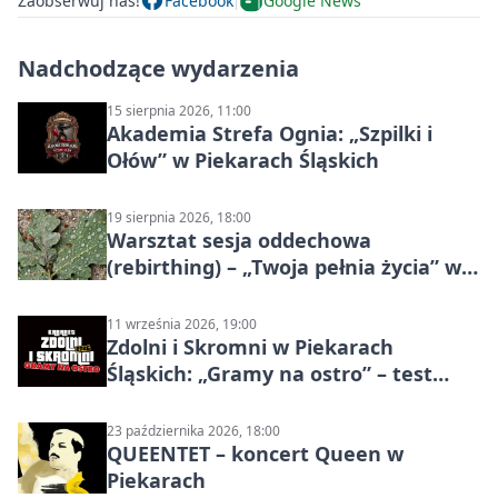
Zaobserwuj nas!
Facebook
Google News
Nadchodzące wydarzenia
15 sierpnia 2026, 11:00
Akademia Strefa Ognia: „Szpilki i
Ołów” w Piekarach Śląskich
19 sierpnia 2026, 18:00
Warsztat sesja oddechowa
(rebirthing) – „Twoja pełnia życia” w
Piekarach Śląskich
11 września 2026, 19:00
Zdolni i Skromni w Piekarach
Śląskich: „Gramy na ostro” – test
programu
23 października 2026, 18:00
QUEENTET – koncert Queen w
Piekarach