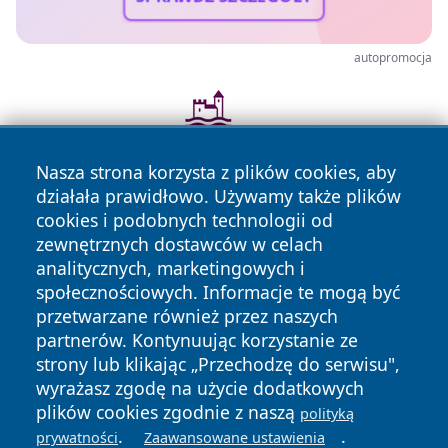
autopromocja
Nasza strona korzysta z plików cookies, aby
działała prawidłowo. Używamy także plików
cookies i podobnych technologii od
zewnętrznych dostawców w celach
analitycznych, marketingowych i
społecznościowych. Informacje te mogą być
przetwarzane również przez naszych
Copyright © 2026 piekaryonline.pl Wszystkie prawa
partnerów. Kontynuując korzystanie ze
zastrzeżone.
strony lub klikając „Przechodzę do serwisu",
wyrażasz zgodę na użycie dodatkowych
Polityka
Polityka
plików cookies zgodnie z naszą
polityką
News
Autorzy
Prywatności
Cookies
.
.
prywatności
Zaawansowane ustawienia