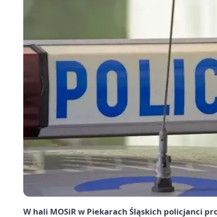
W hali MOSiR w Piekarach Śląskich policjanci pr