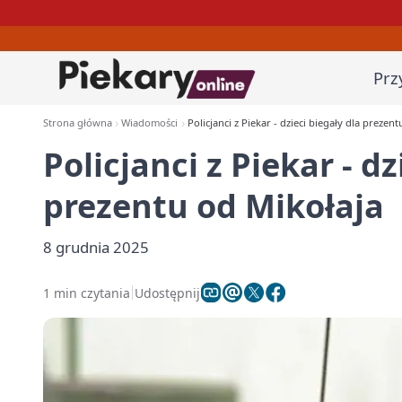
Prz
Strona główna
Wiadomości
Policjanci z Piekar - dzieci biegały dla prezen
Policjanci z Piekar - dz
prezentu od Mikołaja
8 grudnia 2025
1 min czytania
Udostępnij