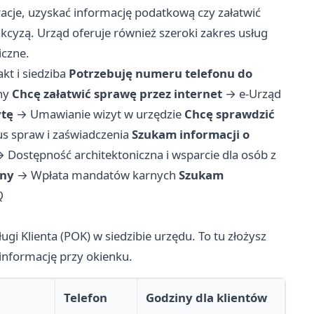
racje, uzyskać informację podatkową czy załatwić
cyzą. Urząd oferuje również szeroki zakres usług
iczne.
kt i siedziba
Potrzebuję numeru telefonu do
ny
Chcę załatwić sprawę przez internet
→
e-Urząd
ytę
→
Umawianie wizyt w urzędzie
Chcę sprawdzić
us spraw i zaświadczenia
Szukam informacji o
→
Dostępność architektoniczna i wsparcie dla osób z
rny
→
Wpłata mandatów karnych
Szukam
Q
i Klienta (POK) w siedzibie urzędu. To tu złożysz
informację przy okienku.
Telefon
Godziny dla klientów