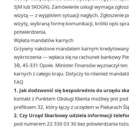
SJM lub SKOGN). Zamówienie usługi wymaga zgłosze
wizytą — z wyjątkiem sytuacji nagłych. Zgłoszenie p
wizyty, wybraną formę komunikacji, krótki opis spr
potwierdzenia.
Wpłata mandatów karnych
Grzywny nałożone mandatem karnym kredytowanym 
wykroczenia — wpłaca się na rachunek bankowy Pie
3B, 45-331 Opole. Minister Finansów wyznaczył ten
karnych z całego kraju. Dotyczy to również mandató
FAQ
1. Jak dodzwonić się bezpośrednio do urzędu s
kontakt z Punktem Obsługi Klienta możliwy jest po
prefiksem 32, który łączy z urzędem w Piekarach Ślą
2. Czy Urząd Skarbowy udziela informacji telefo
pod numerem 22 330 03 30 bez potwierdzania tożsa