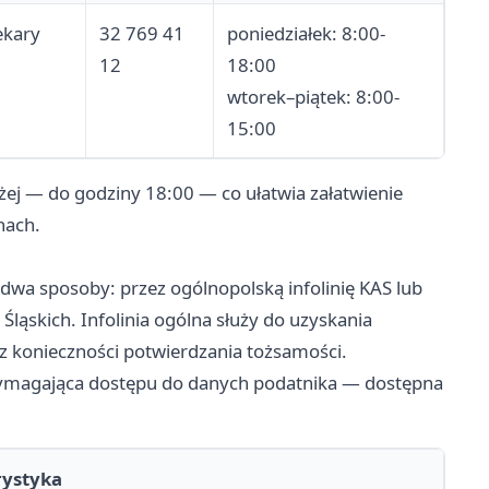
ekary
32 769 41
poniedziałek: 8:00-
12
18:00
wtorek–piątek: 8:00-
15:00
użej — do godziny 18:00 — co ułatwia załatwienie
nach.
dwa sposoby: przez ogólnopolską infolinię KAS lub
ąskich. Infolinia ogólna służy do uzyskania
 konieczności potwierdzania tożsamości.
wymagająca dostępu do danych podatnika — dostępna
rystyka