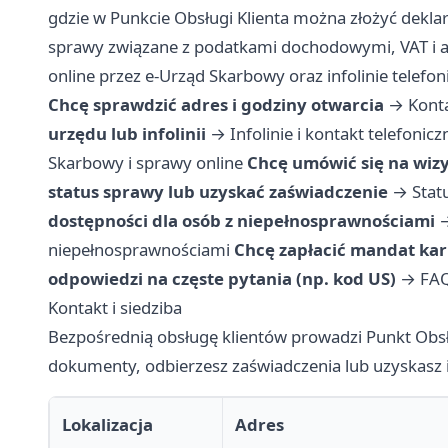
gdzie w Punkcie Obsługi Klienta można złożyć dekla
sprawy związane z podatkami dochodowymi, VAT i ak
online przez e-Urząd Skarbowy oraz infolinie telefon
Chcę sprawdzić adres i godziny otwarcia
→
Konta
urzędu lub infolinii
→
Infolinie i kontakt telefonicz
Skarbowy i sprawy online
Chcę umówić się na wiz
status sprawy lub uzyskać zaświadczenie
→
Stat
dostępności dla osób z niepełnosprawnościami
niepełnosprawnościami
Chcę zapłacić mandat ka
odpowiedzi na częste pytania (np. kod US)
→
FA
Kontakt i siedziba
Bezpośrednią obsługę klientów prowadzi Punkt Obsług
dokumenty, odbierzesz zaświadczenia lub uzyskasz 
Lokalizacja
Adres