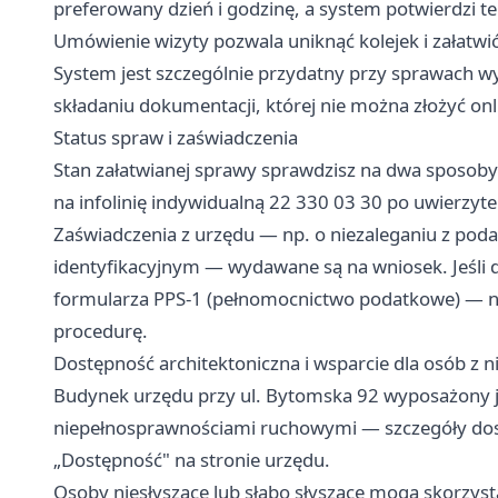
preferowany dzień i godzinę, a system potwierdzi 
Umówienie wizyty pozwala uniknąć kolejek i zała
System jest szczególnie przydatny przy sprawach 
składaniu dokumentacji, której nie można złożyć onl
Status spraw i zaświadczenia
Stan załatwianej sprawy sprawdzisz na dwa sposoby
na infolinię indywidualną 22 330 03 30 po uwierzyt
Zaświadczenia z urzędu — np. o niezaleganiu z po
identyfikacyjnym — wydawane są na wniosek. Jeśli d
formularza PPS-1 (pełnomocnictwo podatkowe) — naj
procedurę.
Dostępność architektoniczna i wsparcie dla osób z
Budynek urzędu przy ul. Bytomska 92 wyposażony j
niepełnosprawnościami ruchowymi — szczegóły dostę
„Dostępność" na stronie urzędu.
Osoby niesłyszące lub słabo słyszące mogą skorzys