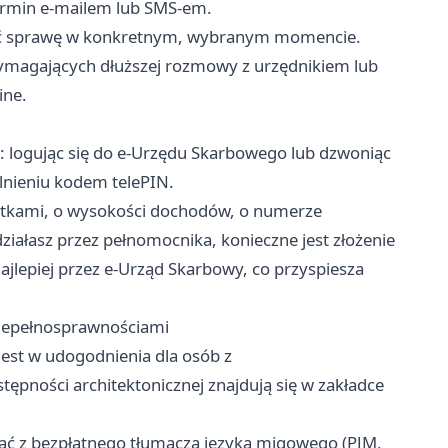
termin e-mailem lub SMS-em.
twić sprawę w konkretnym, wybranym momencie.
wymagających dłuższej rozmowy z urzędnikiem lub
ine.
: logując się do e-Urzędu Skarbowego lub dzwoniąc
elnieniu kodem telePIN.
datkami, o wysokości dochodów, o numerze
ziałasz przez pełnomocnika, konieczne jest złożenie
lepiej przez e-Urząd Skarbowy, co przyspiesza
 niepełnosprawnościami
est w udogodnienia dla osób z
pności architektonicznej znajdują się w zakładce
tać z bezpłatnego tłumacza języka migowego (PJM,