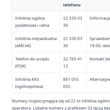
telefonu
Infolinia ogólna
22 330 03
Informacja
podatkowa i celna
30
Infolinia indywidualna
22 330 03
Sprawdzeni
(eMCeK)
30
18:00, wto
Telefon do urzędu
32 769 41
Kontakt be
(POK)
12
Infolinia KAS
801 055
Alternatyw
(ogólnopolska)
055
Numery rozpoczynające się od 22 to infolinia ogól
operatora. Lokalne numery z prefiksem 32 łączą be