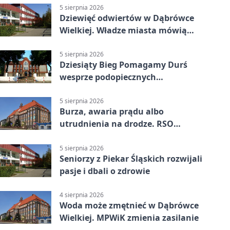
5 sierpnia 2026
Dziewięć odwiertów w Dąbrówce
Wielkiej. Władze miasta mówią
„nie” górnictwu
5 sierpnia 2026
Dziesiąty Bieg Pomagamy Durś
wesprze podopiecznych
piekarskich WTZ
5 sierpnia 2026
Burza, awaria prądu albo
utrudnienia na drodze. RSO
ostrzeże mieszkańców
5 sierpnia 2026
Seniorzy z Piekar Śląskich rozwijali
pasje i dbali o zdrowie
4 sierpnia 2026
Woda może zmętnieć w Dąbrówce
Wielkiej. MPWiK zmienia zasilanie