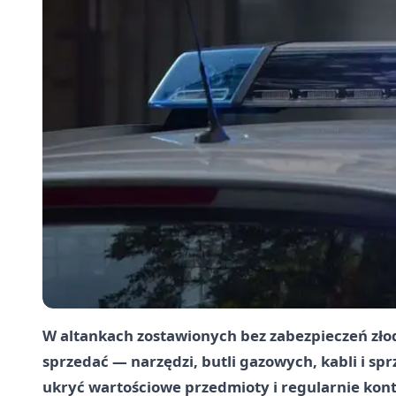
W altankach zostawionych bez zabezpieczeń złodz
sprzedać — narzędzi, butli gazowych, kabli i sp
ukryć wartościowe przedmioty i regularnie kon