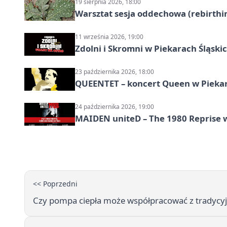
19 sierpnia 2026, 18:00
Warsztat sesja oddechowa (rebirthin
11 września 2026, 19:00
Zdolni i Skromni w Piekarach Śląski
23 października 2026, 18:00
QUEENTET – koncert Queen w Pieka
24 października 2026, 19:00
MAIDEN uniteD – The 1980 Reprise w
<< Poprzedni
Czy pompa ciepła może współpracować z tradycyj