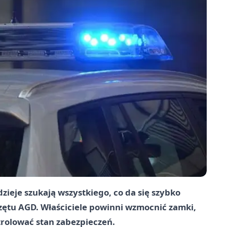
ieje szukają wszystkiego, co da się szybko
rzętu AGD. Właściciele powinni wzmocnić zamki,
trolować stan zabezpieczeń.