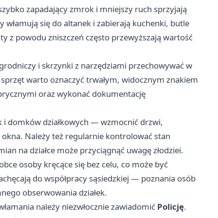
szybko zapadający zmrok i mniejszy ruch sprzyjają
włamują się do altanek i zabierają kuchenki, butle
raty z powodu zniszczeń często przewyższają wartość
ogrodniczy i skrzynki z narzędziami przechowywać w
 sprzęt warto oznaczyć trwałym, widocznym znakiem
brycznymi oraz wykonać dokumentację
k i domków działkowych — wzmocnić drzwi,
okna. Należy też regularnie kontrolować stan
zmian na działce może przyciągnąć uwagę złodziei.
obce osoby kręcące się bez celu, co może być
zachęcają do współpracy sąsiedzkiej — poznania osób
mnego obserwowania działek.
 włamania należy niezwłocznie zawiadomić
Policję
.