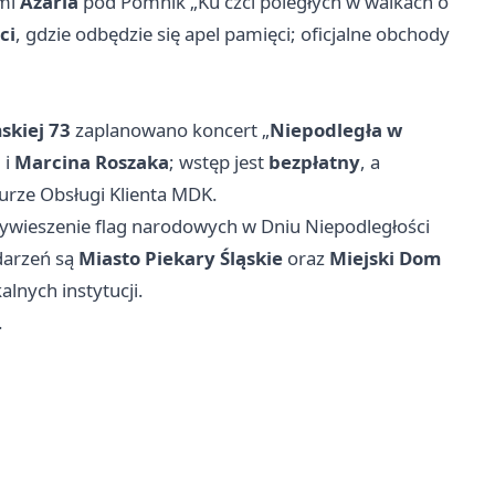
ami
Azaria
pod Pomnik „Ku czci poległych w walkach o
ci
, gdzie odbędzie się apel pamięci; oficjalne obchody
skiej 73
zaplanowano koncert „
Niepodległa w
d
i
Marcina Roszaka
; wstęp jest
bezpłatny
, a
urze Obsługi Klienta MDK.
ywieszenie flag narodowych w Dniu Niepodległości
darzeń są
Miasto Piekary Śląskie
oraz
Miejski Dom
alnych instytucji.
.