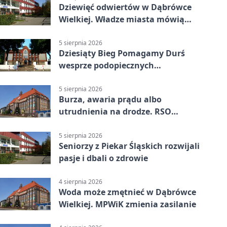
Dziewięć odwiertów w Dąbrówce
Wielkiej. Władze miasta mówią
„nie” górnictwu
5 sierpnia 2026
Dziesiąty Bieg Pomagamy Durś
wesprze podopiecznych
piekarskich WTZ
5 sierpnia 2026
Burza, awaria prądu albo
utrudnienia na drodze. RSO
ostrzeże mieszkańców
5 sierpnia 2026
Seniorzy z Piekar Śląskich rozwijali
pasje i dbali o zdrowie
4 sierpnia 2026
Woda może zmętnieć w Dąbrówce
Wielkiej. MPWiK zmienia zasilanie