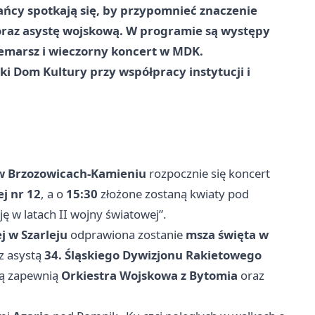
ńcy spotkają się, by przypomnieć znaczenie
 oraz asystę wojskową. W programie są występy
zemarsz i wieczorny koncert w MDK.
ki Dom Kultury przy współpracy instytucji i
w Brzozowicach-Kamieniu
rozpocznie się koncert
j nr 12
, a o
15:30
złożone zostaną kwiaty pod
ę w latach II wojny światowej”.
j w Szarleju
odprawiona zostanie
msza święta w
z asystą
34. Śląskiego Dywizjonu Rakietowego
ą zapewnią
Orkiestra Wojskowa z Bytomia
oraz