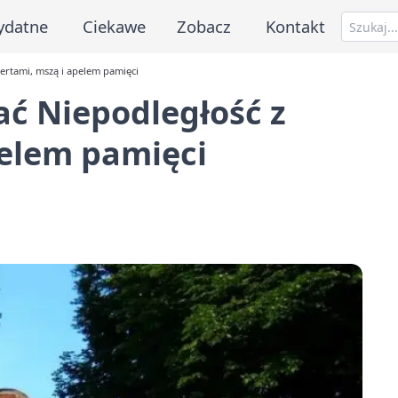
ydatne
Ciekawe
Zobacz
Kontakt
ertami, mszą i apelem pamięci
ć Niepodległość z
pelem pamięci