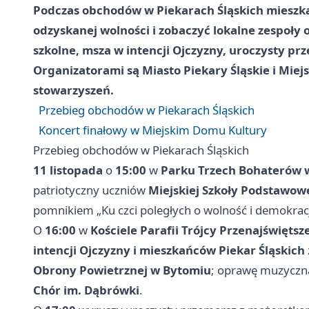
Podczas obchodów w Piekarach Śląskich mieszka
odzyskanej wolności i zobaczyć lokalne zespoły
szkolne, msza w intencji Ojczyzny, uroczysty pr
Organizatorami są Miasto Piekary Śląskie i Miejs
stowarzyszeń.
Przebieg obchodów w Piekarach Śląskich
Koncert finałowy w Miejskim Domu Kultury
Przebieg obchodów w Piekarach Śląskich
11 listopada
o
15:00
w
Parku Trzech Bohaterów 
patriotyczny uczniów
Miejskiej Szkoły Podstawowe
pomnikiem „Ku czci poległych o wolność i demokracj
O
16:00
w
Kościele Parafii Trójcy Przenajświętsze
intencji Ojczyzny i mieszkańców Piekar Śląskich
Obrony Powietrznej w Bytomiu
; oprawę muzyczn
Chór im. Dąbrówki
.