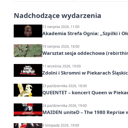
Nadchodzące wydarzenia
15 sierpnia 2026, 11:00
Akademia Strefa Ognia: „Szpilki i O
19 sierpnia 2026, 18:00
Warsztat sesja oddechowa (rebirthin
11 września 2026, 19:00
Zdolni i Skromni w Piekarach Śląski
23 października 2026, 18:00
QUEENTET – koncert Queen w Pieka
24 października 2026, 19:00
MAIDEN uniteD – The 1980 Reprise w
6 listopada 2026, 19:00