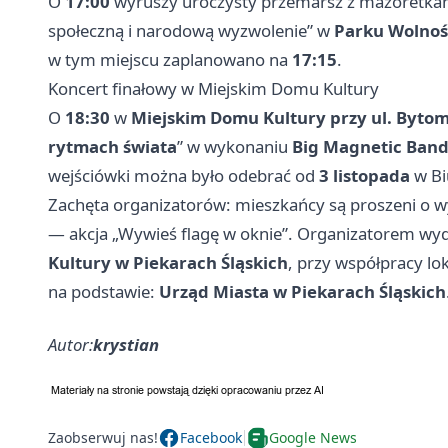
O
17:00
wyruszy uroczysty przemarsz z mażoretk
społeczną i narodową wyzwolenie” w
Parku Wolnoś
w tym miejscu zaplanowano na
17:15
.
Koncert finałowy w Miejskim Domu Kultury
O
18:30
w
Miejskim Domu Kultury przy ul. Bytom
rytmach świata
” w wykonaniu
Big Magnetic Ban
wejściówki można było odebrać od
3 listopada
w Bi
Zachęta organizatorów: mieszkańcy są proszeni o w
— akcja „Wywieś flagę w oknie”. Organizatorem wy
Kultury w Piekarach Śląskich
, przy współpracy lok
na podstawie:
Urząd Miasta w Piekarach Śląskich
Autor:
krystian
Zaobserwuj nas!
Facebook
Google News