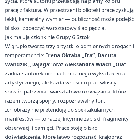
życia, które autorki przekładają na plamy koloru i
pracę z fakturą. W przestrzeni biblioteki prace zyskują
lekki, kameralny wymiar — publiczność może podejść
blisko i zobaczyć warsztatowy ślad pędzla.
Jak malują członkinie Grupy 6 Sztok
W grupie tworzą trzy artystki o odmiennych drogach i
temperamencie:
Irena Oktaba „Ira”
,
Danuta
Wandzik „Dajaga”
oraz
Aleksandra Wlach „Ola”
.
Żadna z autorek nie ma formalnego wykształcenia
artystycznego, ale każda wnosi do prac własny
sposób patrzenia i warsztatowe rozwiązania, które
razem tworzą spójny, rozpoznawalny ton.
Ich obrazy nie pretendują do spektakularnych
manifestów — to raczej intymne zapiski, fragmenty
obserwacji i pamięci. Prace stoją blisko
doświadczenia, które łatwo rozpoznać: krajobraz