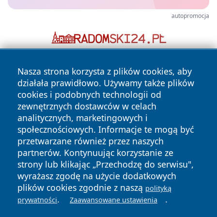
autopromocja
Nasza strona korzysta z plików cookies, aby
działała prawidłowo. Używamy także plików
cookies i podobnych technologii od
zewnętrznych dostawców w celach
analitycznych, marketingowych i
Copyright © 2026 piekaryonline.pl Wszystkie prawa
społecznościowych. Informacje te mogą być
zastrzeżone.
przetwarzane również przez naszych
partnerów. Kontynuując korzystanie ze
strony lub klikając „Przechodzę do serwisu",
Polityka
Polityka
News
Autorzy
wyrażasz zgodę na użycie dodatkowych
Prywatności
Cookies
plików cookies zgodnie z naszą
polityką
.
.
prywatności
Zaawansowane ustawienia