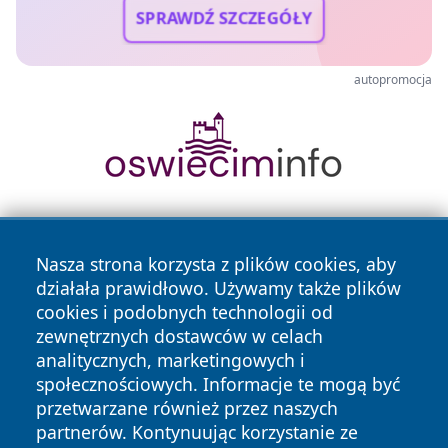
SPRAWDŹ SZCZEGÓŁY
autopromocja
Nasza strona korzysta z plików cookies, aby
działała prawidłowo. Używamy także plików
cookies i podobnych technologii od
zewnętrznych dostawców w celach
Copyright © 2026 piekaryonline.pl Wszystkie prawa
analitycznych, marketingowych i
zastrzeżone.
społecznościowych. Informacje te mogą być
przetwarzane również przez naszych
partnerów. Kontynuując korzystanie ze
Polityka
Polityka
News
Autorzy