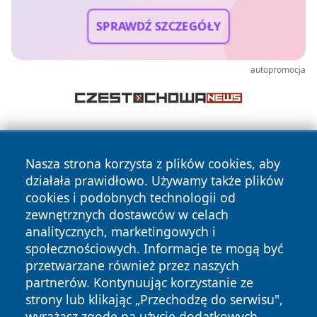
SPRAWDŹ SZCZEGÓŁY
autopromocja
Nasza strona korzysta z plików cookies, aby
działała prawidłowo. Używamy także plików
cookies i podobnych technologii od
zewnętrznych dostawców w celach
Copyright © 2026 piekaryonline.pl Wszystkie prawa
analitycznych, marketingowych i
zastrzeżone.
społecznościowych. Informacje te mogą być
przetwarzane również przez naszych
partnerów. Kontynuując korzystanie ze
Polityka
Polityka
News
Autorzy
strony lub klikając „Przechodzę do serwisu",
Prywatności
Cookies
wyrażasz zgodę na użycie dodatkowych