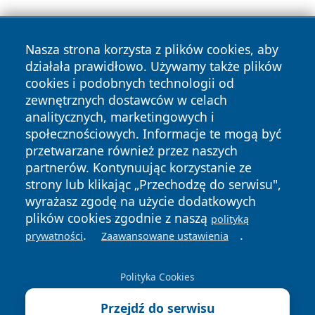
Nasza strona korzysta z plików cookies, aby
działała prawidłowo. Używamy także plików
cookies i podobnych technologii od
zewnętrznych dostawców w celach
Copyright © 2026 piekaryonline.pl Wszystkie prawa
analitycznych, marketingowych i
zastrzeżone.
społecznościowych. Informacje te mogą być
przetwarzane również przez naszych
partnerów. Kontynuując korzystanie ze
Polityka
Polityka
News
Autorzy
strony lub klikając „Przechodzę do serwisu",
Prywatności
Cookies
wyrażasz zgodę na użycie dodatkowych
plików cookies zgodnie z naszą
polityką
.
.
prywatności
Zaawansowane ustawienia
Polityka Cookies
Przejdź do serwisu