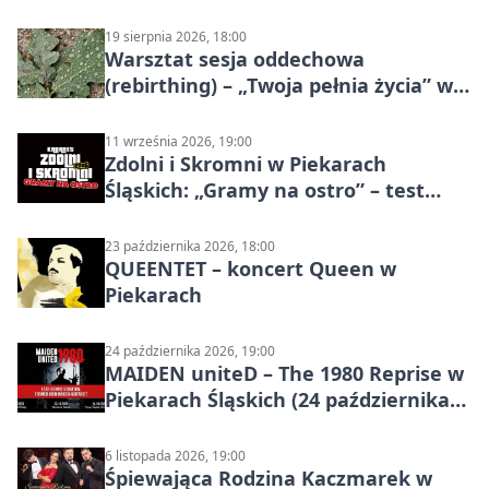
19 sierpnia 2026, 18:00
Warsztat sesja oddechowa
(rebirthing) – „Twoja pełnia życia” w
Piekarach Śląskich
11 września 2026, 19:00
Zdolni i Skromni w Piekarach
Śląskich: „Gramy na ostro” – test
programu
23 października 2026, 18:00
QUEENTET – koncert Queen w
Piekarach
24 października 2026, 19:00
MAIDEN uniteD – The 1980 Reprise w
Piekarach Śląskich (24 października
2026)
6 listopada 2026, 19:00
Śpiewająca Rodzina Kaczmarek w