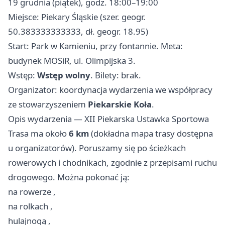
19 grudnia (piątek), godz. 18:00–19:00
Miejsce: Piekary Śląskie (szer. geogr.
50.383333333333, dł. geogr. 18.95)
Start: Park w Kamieniu, przy fontannie. Meta:
budynek MOSiR, ul. Olimpijska 3.
Wstęp:
Wstęp wolny
. Bilety: brak.
Organizator: koordynacja wydarzenia we współpracy
ze stowarzyszeniem
Piekarskie Koła
.
Opis wydarzenia — XII Piekarska Ustawka Sportowa
Trasa ma około
6 km
(dokładna mapa trasy dostępna
u organizatorów). Poruszamy się po ścieżkach
rowerowych i chodnikach, zgodnie z przepisami ruchu
drogowego. Można pokonać ją:
na rowerze ,
na rolkach ,
hulajnogą ,