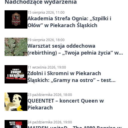
Nadchodzące wydarzenia
15 sierpnia 2026, 11:00
Akademia Strefa Ognia: „Szpilki i
Ołów” w Piekarach Śląskich
19 sierpnia 2026, 18:00
Warsztat sesja oddechowa
(rebirthing) – „Twoja pełnia życia” w
Piekarach Śląskich
11 września 2026, 19:00
Zdolni i Skromni w Piekarach
Śląskich: „Gramy na ostro” – test
programu
23 października 2026, 18:00
QUEENTET – koncert Queen w
Piekarach
24 października 2026, 19:00
MAIDEN uniteD – The 1980 Reprise w