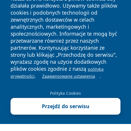
działała prawidłowo. Używamy także plików
cookies i podobnych technologii od
zewnętrznych dostawców w celach
analitycznych, marketingowych i
społecznościowych. Informacje te mogą być
przetwarzane również przez naszych
Copyright © 2026 piekaryonline.pl Wszystkie prawa
partnerów. Kontynuując korzystanie ze
zastrzeżone.
strony lub klikając „Przechodzę do serwisu",
wyrażasz zgodę na użycie dodatkowych
plików cookies zgodnie z naszą
polityką
Polityka
Polityka
News
Autorzy
.
.
prywatności
Zaawansowane ustawienia
Prywatności
Cookies
Polityka Cookies
Przejdź do serwisu