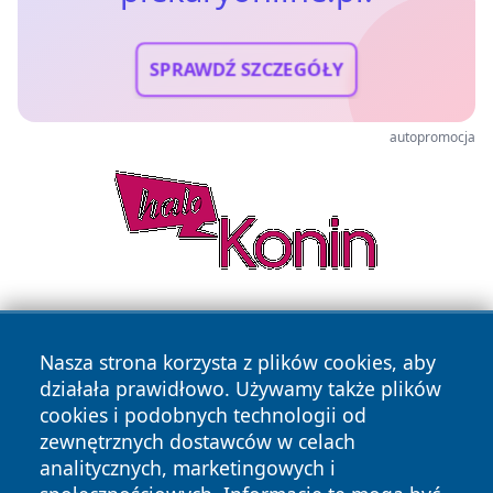
SPRAWDŹ SZCZEGÓŁY
autopromocja
Nasza strona korzysta z plików cookies, aby
działała prawidłowo. Używamy także plików
cookies i podobnych technologii od
zewnętrznych dostawców w celach
Copyright © 2026 piekaryonline.pl Wszystkie prawa
analitycznych, marketingowych i
zastrzeżone.