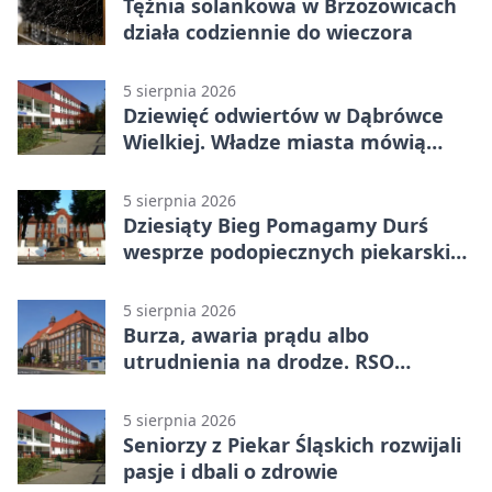
Tężnia solankowa w Brzozowicach
działa codziennie do wieczora
5 sierpnia 2026
Dziewięć odwiertów w Dąbrówce
Wielkiej. Władze miasta mówią
„nie” górnictwu
5 sierpnia 2026
Dziesiąty Bieg Pomagamy Durś
wesprze podopiecznych piekarskich
WTZ
5 sierpnia 2026
Burza, awaria prądu albo
utrudnienia na drodze. RSO
ostrzeże mieszkańców
5 sierpnia 2026
Seniorzy z Piekar Śląskich rozwijali
pasje i dbali o zdrowie