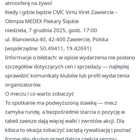
atmosferę na żywo!
Kiedy i gdzie będzie CMC Virtu Viret Zawiercie –
Olimpia MEDEX Piekary Śląskie
niedziela, 7 grudnia 2025, godz. 17:00
ul. Blanowska 40, 42-400 Zawiercie, Polska
(współrzędne: 50.49411, 19.42691)
Informacje o biletach: w opisie wydarzenia nie podano
szczegółów dotyczących cen i sprzedaży — najlepiej
sprawdzić komunikaty klubów lub profil wydarzenia
organizatorów.
O meczu i co warto zobaczyć
To spotkanie ma podwyższoną stawkę — mecz
zamyka rundę, a bezpośrednie starcia o pozycję w
tabeli zawsze dają więcej walki i zwrotów akcji. Dla
kibica to okazja zobaczyć zaciętą rywalizację i poznać
formę obu drużyn przed dalszą częścią sezonu.