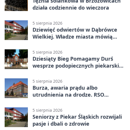
Tężnia solankowa w Brzozowicach
działa codziennie do wieczora
5 sierpnia 2026
Dziewięć odwiertów w Dąbrówce
Wielkiej. Władze miasta mówią
„nie” górnictwu
5 sierpnia 2026
Dziesiąty Bieg Pomagamy Durś
wesprze podopiecznych piekarskich
WTZ
5 sierpnia 2026
Burza, awaria prądu albo
utrudnienia na drodze. RSO
ostrzeże mieszkańców
5 sierpnia 2026
Seniorzy z Piekar Śląskich rozwijali
pasje i dbali o zdrowie