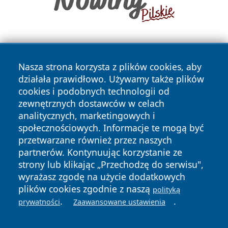
Nasza strona korzysta z plików cookies, aby
działała prawidłowo. Używamy także plików
cookies i podobnych technologii od
zewnętrznych dostawców w celach
Copyright © 2026 piekaryonline.pl Wszystkie prawa
analitycznych, marketingowych i
zastrzeżone.
społecznościowych. Informacje te mogą być
przetwarzane również przez naszych
partnerów. Kontynuując korzystanie ze
Polityka
Polityka
News
Autorzy
strony lub klikając „Przechodzę do serwisu",
Prywatności
Cookies
wyrażasz zgodę na użycie dodatkowych
plików cookies zgodnie z naszą
polityką
.
.
prywatności
Zaawansowane ustawienia