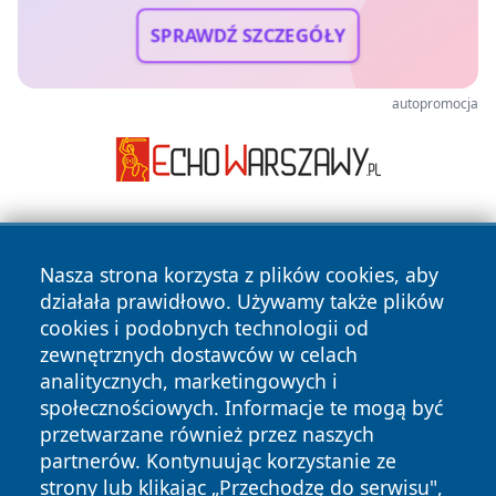
SPRAWDŹ SZCZEGÓŁY
autopromocja
Nasza strona korzysta z plików cookies, aby
działała prawidłowo. Używamy także plików
cookies i podobnych technologii od
zewnętrznych dostawców w celach
Copyright © 2026 piekaryonline.pl Wszystkie prawa
analitycznych, marketingowych i
zastrzeżone.
społecznościowych. Informacje te mogą być
przetwarzane również przez naszych
partnerów. Kontynuując korzystanie ze
Polityka
Polityka
News
Autorzy
strony lub klikając „Przechodzę do serwisu",
Prywatności
Cookies