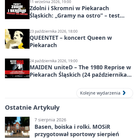
11 września 2026, 19:00
Zdolni i Skromni w Piekarach
Śląskich: „Gramy na ostro” – test
programu
23 października 2026, 18:00
QUEENTET – koncert Queen w
Piekarach
24 października 2026, 19:00
MAIDEN uniteD – The 1980 Reprise w
Piekarach Śląskich (24 października
2026)
Kolejne wydarzenia
Ostatnie Artykuły
7 sierpnia 2026
Basen, boiska i rolki. MOSiR
przygotował sportowy sierpień