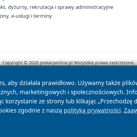
akt, dyżurny, rekrutacja i sprawy administracyjne
iny, e-usługi i terminy
Copyright © 2026 piekaryonline.pl Wszystkie prawa zastrzeżone.
es, aby działała prawidłowo. Używamy także plik
News
Autorzy
Polityka Prywatności
Polityka Cookie
cznych, marketingowych i społecznościowych. Inf
 korzystanie ze strony lub klikając „Przechodzę 
ookies zgodnie z naszą
polityką prywatności
.
Zaaw