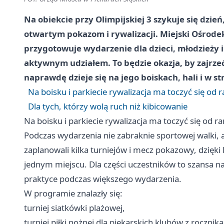
Na obiekcie przy Olimpijskiej 3 szykuje się dzi
otwartym pokazom i rywalizacji. Miejski Ośrodek
przygotowuje wydarzenie dla dzieci, młodzieży 
aktywnym udziałem. To będzie okazja, by zajrzeć 
naprawdę dzieje się na jego boiskach, hali i w s
Na boisku i parkiecie rywalizacja ma toczyć się od 
Dla tych, którzy wolą ruch niż kibicowanie
Na boisku i parkiecie rywalizacja ma toczyć się od r
Podczas wydarzenia nie zabraknie sportowej walki, a
zaplanowali kilka turniejów i mecz pokazowy, dzięk
jednym miejscu. Dla części uczestników to szansa na
praktyce podczas większego wydarzenia.
W programie znalazły się:
turniej siatkówki plażowej,
turniej piłki nożnej dla piekarskich klubów z rocznik