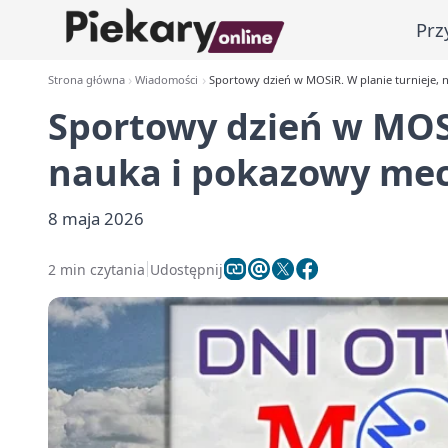
Prz
Strona główna
Wiadomości
Sportowy dzień w MOSiR. W planie turnieje, 
Sportowy dzień w MOSi
nauka i pokazowy me
8 maja 2026
2 min czytania
Udostępnij