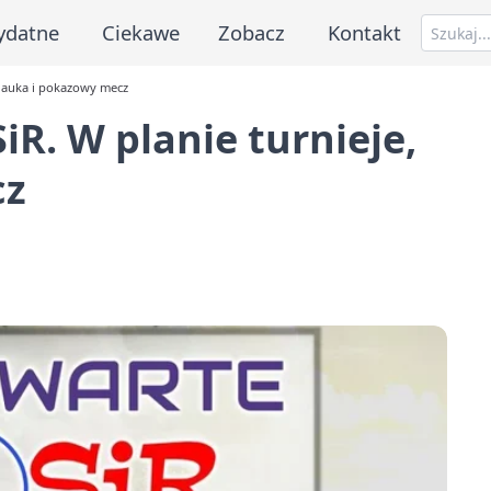
ydatne
Ciekawe
Zobacz
Kontakt
nauka i pokazowy mecz
R. W planie turnieje,
cz