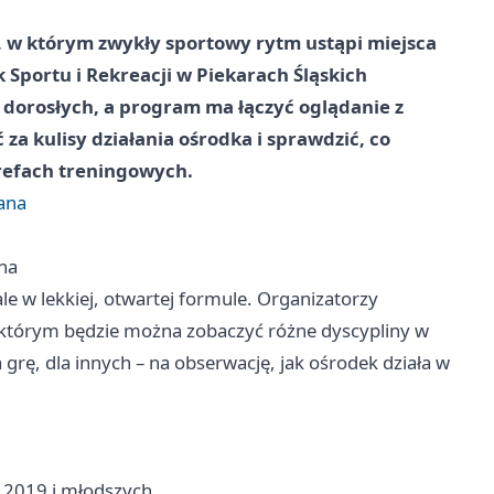
eń, w którym zwykły sportowy rytm ustąpi miejsca
 Sportu i Rekreacji w Piekarach Śląskich
i dorosłych, a program ma łączyć oglądanie z
za kulisy działania ośrodka i sprawdzić, co
trefach treningowych.
rana
ana
le w lekkiej, otwartej formule. Organizatorzy
i którym będzie można zobaczyć różne dyscypliny w
 grę, dla innych – na obserwację, jak ośrodek działa w
a 2019 i młodszych,