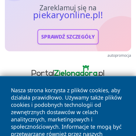
Zareklamuj się na
piekaryonline.pl!
SPRAWDŹ SZCZEGÓŁY
autopromocja
Nasza strona korzysta z plików cookies, aby
działała prawidłowo. Używamy także plików
cookies i podobnych technologii od
zewnętrznych dostawców w celach
analitycznych, marketingowych i
społecznościowych. Informacje te mogą być
Copyright © 2026 piekaryonline.pl Wszystkie prawa
przetwarzane również przez naszych
zastrzeżone.