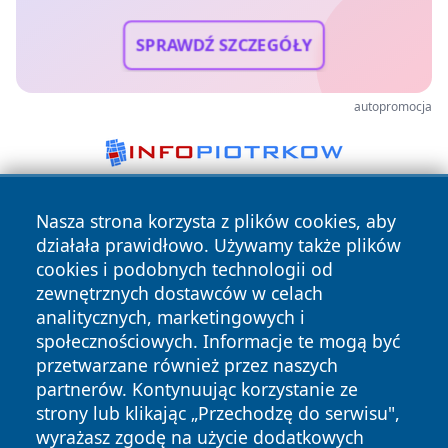
SPRAWDŹ SZCZEGÓŁY
autopromocja
Nasza strona korzysta z plików cookies, aby
działała prawidłowo. Używamy także plików
cookies i podobnych technologii od
zewnętrznych dostawców w celach
analitycznych, marketingowych i
Copyright © 2026 piekaryonline.pl Wszystkie prawa
społecznościowych. Informacje te mogą być
zastrzeżone.
przetwarzane również przez naszych
partnerów. Kontynuując korzystanie ze
strony lub klikając „Przechodzę do serwisu",
Polityka
Polityka
News
Autorzy
wyrażasz zgodę na użycie dodatkowych
Prywatności
Cookies