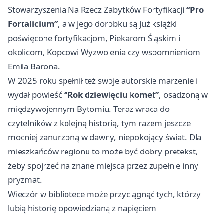
Stowarzyszenia Na Rzecz Zabytków Fortyfikacji
“Pro
Fortalicium”
, a w jego dorobku są już książki
poświęcone fortyfikacjom, Piekarom Śląskim i
okolicom, Kopcowi Wyzwolenia czy wspomnieniom
Emila Barona.
W 2025 roku spełnił też swoje autorskie marzenie i
wydał powieść
“Rok dziewięciu komet”
, osadzoną w
międzywojennym Bytomiu. Teraz wraca do
czytelników z kolejną historią, tym razem jeszcze
mocniej zanurzoną w dawny, niepokojący świat. Dla
mieszkańców regionu to może być dobry pretekst,
żeby spojrzeć na znane miejsca przez zupełnie inny
pryzmat.
Wieczór w bibliotece może przyciągnąć tych, którzy
lubią historię opowiedzianą z napięciem