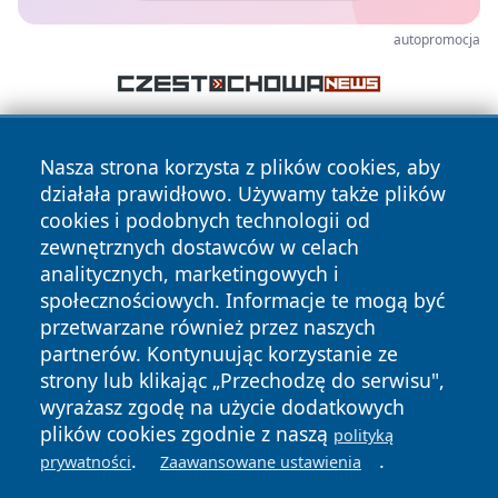
autopromocja
Nasza strona korzysta z plików cookies, aby
działała prawidłowo. Używamy także plików
cookies i podobnych technologii od
zewnętrznych dostawców w celach
analitycznych, marketingowych i
Copyright © 2026 piekaryonline.pl Wszystkie prawa
zastrzeżone.
społecznościowych. Informacje te mogą być
przetwarzane również przez naszych
partnerów. Kontynuując korzystanie ze
Polityka
Polityka
strony lub klikając „Przechodzę do serwisu",
News
Autorzy
Prywatności
Cookies
wyrażasz zgodę na użycie dodatkowych
plików cookies zgodnie z naszą
polityką
.
.
prywatności
Zaawansowane ustawienia