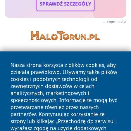
SPRAWDŹ SZCZEGÓŁY
autopromocja
Nasza strona korzysta z plików cookies, aby
działała prawidłowo. Używamy także plików
cookies i podobnych technologii od
zewnętrznych dostawców w celach
Copyright © 2026 piekaryonline.pl Wszystkie prawa
analitycznych, marketingowych i
zastrzeżone.
społecznościowych. Informacje te mogą być
przetwarzane również przez naszych
partnerów. Kontynuując korzystanie ze
Polityka
Polityka
News
Autorzy
strony lub klikając „Przechodzę do serwisu",
Prywatności
Cookies
wyrażasz zgodę na użycie dodatkowych