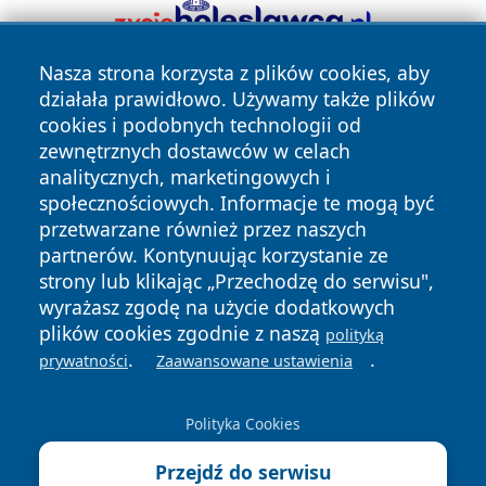
Nasza strona korzysta z plików cookies, aby
działała prawidłowo. Używamy także plików
cookies i podobnych technologii od
zewnętrznych dostawców w celach
analitycznych, marketingowych i
społecznościowych. Informacje te mogą być
Copyright © 2026 piekaryonline.pl Wszystkie prawa
przetwarzane również przez naszych
zastrzeżone.
partnerów. Kontynuując korzystanie ze
strony lub klikając „Przechodzę do serwisu",
wyrażasz zgodę na użycie dodatkowych
Polityka
Polityka
News
Autorzy
plików cookies zgodnie z naszą
polityką
Prywatności
Cookies
.
.
prywatności
Zaawansowane ustawienia
Polityka Cookies
Przejdź do serwisu