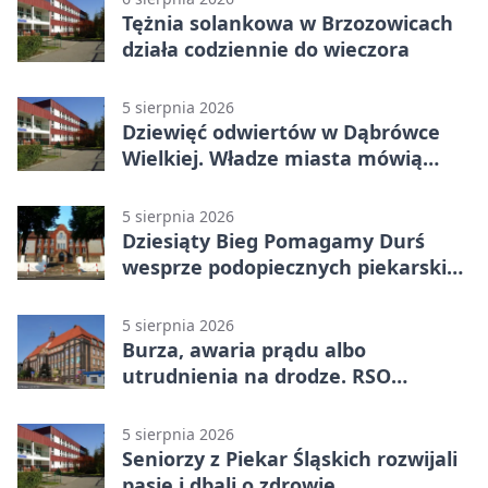
Tężnia solankowa w Brzozowicach
działa codziennie do wieczora
5 sierpnia 2026
Dziewięć odwiertów w Dąbrówce
Wielkiej. Władze miasta mówią
„nie” górnictwu
5 sierpnia 2026
Dziesiąty Bieg Pomagamy Durś
wesprze podopiecznych piekarskich
WTZ
5 sierpnia 2026
Burza, awaria prądu albo
utrudnienia na drodze. RSO
ostrzeże mieszkańców
5 sierpnia 2026
Seniorzy z Piekar Śląskich rozwijali
pasje i dbali o zdrowie