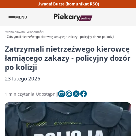
Uwaga! Burze (komunikat RSO)
MENU
Strona główna
Wiadomości
Zatrzymali nietrzeźwego kierowcę łamiącego zakazy - policyjny dozór po kolizji
Zatrzymali nietrzeźwego kierowcę
łamiącego zakazy - policyjny dozór
po kolizji
23 lutego 2026
1 min czytania
Udostępnij