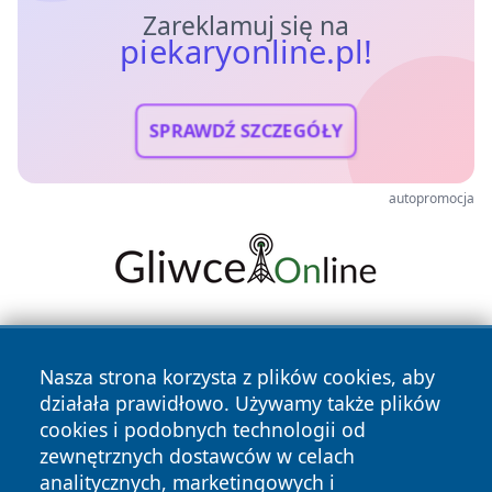
Zareklamuj się na
piekaryonline.pl!
SPRAWDŹ SZCZEGÓŁY
autopromocja
Nasza strona korzysta z plików cookies, aby
działała prawidłowo. Używamy także plików
cookies i podobnych technologii od
zewnętrznych dostawców w celach
Copyright © 2026 piekaryonline.pl Wszystkie prawa
analitycznych, marketingowych i
zastrzeżone.